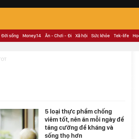
Đời sống
Money.14
Ăn - Chơi - Đi
Xã hội
Sức khỏe
Tek-life
Họ
TOT
5 loại thực phẩm chống
viêm tốt, nên ăn mỗi ngày để
tăng cường đề kháng và
sống thọ hơn