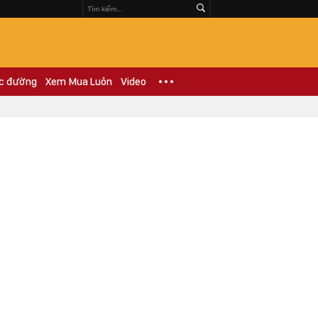
c đường
Xem Mua Luôn
Video