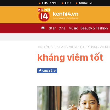
EMAGAZINE
ID.14
SHOWLIVE
Star
Ciné
Musik
Beauty & Fashion
TIN TỨC VỀ KHÁNG VIÊM TỐT - KHANG VIEM 
kháng viêm tốt
Chia sẻ
0