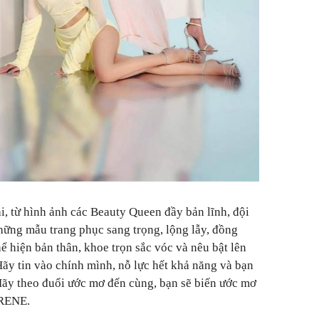
i, từ hình ảnh các Beauty Queen đầy bản lĩnh, đội
hững mẫu trang phục sang trọng, lộng lẫy, đồng
hể hiện bản thân, khoe trọn sắc vóc và nêu bật lên
 "Hãy tin vào chính mình, nỗ lực hết khả năng và bạn
Hãy theo đuổi ước mơ đến cùng, bạn sẽ biến ước mơ
IRENE.