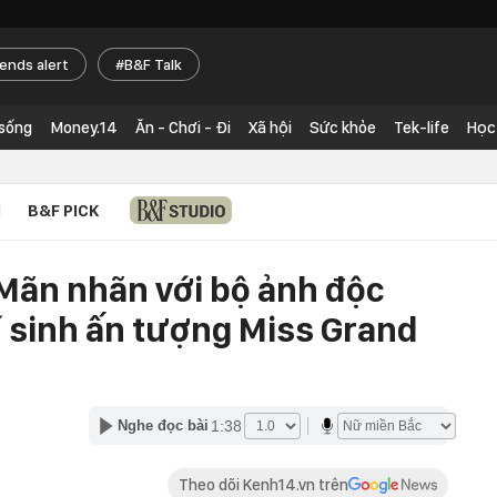
rends alert
B&F Talk
 sống
Money.14
Ăn - Chơi - Đi
Xã hội
Sức khỏe
Tek-life
Học
N
B&F PICK
Mãn nhãn với bộ ảnh độc
í sinh ấn tượng Miss Grand
1:38
Nghe đọc bài
Theo dõi Kenh14.vn trên