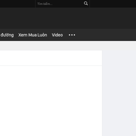
 đường
Xem Mua Luôn
Video