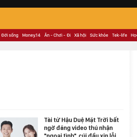
Đời sống
Money.14
Ăn - Chơi - Đi
Xã hội
Sức khỏe
Tek-life
Họ
Tài tử Hậu Duệ Mặt Trời bất
ngờ đăng video thú nhận
"ngoại tình", cúi đầu xin lỗi