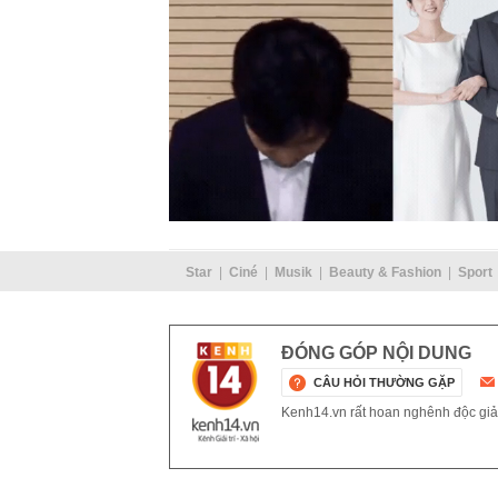
Star
Ciné
Musik
Beauty & Fashion
Sport
ĐÓNG GÓP NỘI DUNG
CÂU HỎI THƯỜNG GẶP
Kenh14.vn rất hoan nghênh độc giả g