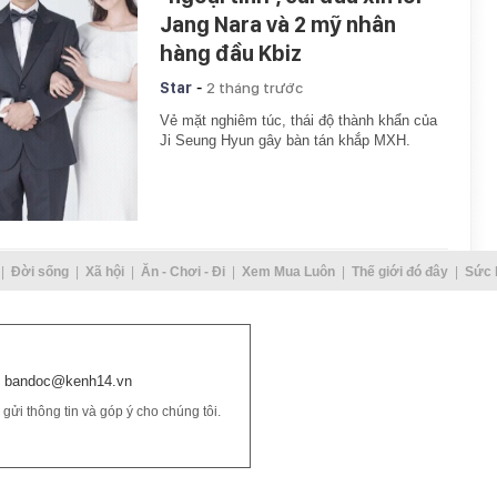
Jang Nara và 2 mỹ nhân
hàng đầu Kbiz
-
Star
2 tháng trước
Vẻ mặt nghiêm túc, thái độ thành khẩn của
Ji Seung Hyun gây bàn tán khắp MXH.
Đời sống
Xã hội
Ăn - Chơi - Đi
Xem Mua Luôn
Thế giới đó đây
Sức 
bandoc@kenh14.vn
ửi thông tin và góp ý cho chúng tôi.