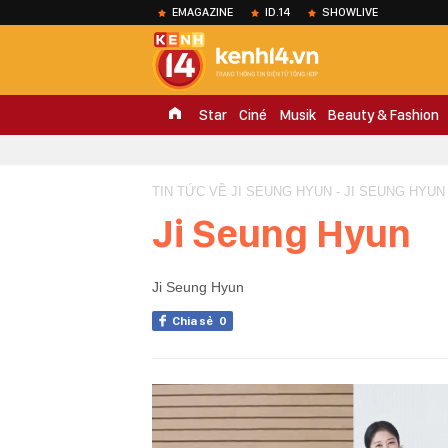
EMAGAZINE
ID.14
SHOWLIVE
Star
Ciné
Musik
Beauty & Fashion
TIN TỨC VỀ JI SEUNG HYUN - JI SEUNG HYUN
Ji Seung Hyun
Ji Seung Hyun
Chia sẻ
0