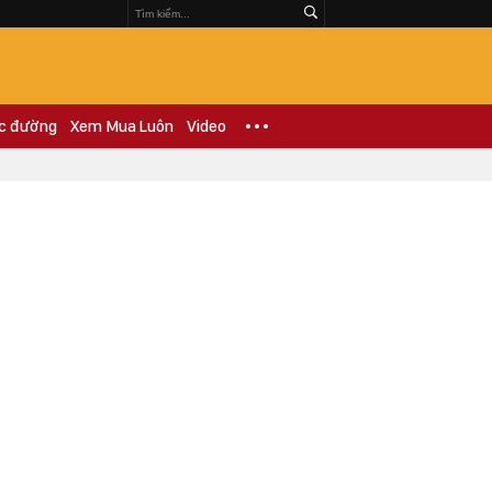
c đường
Xem Mua Luôn
Video