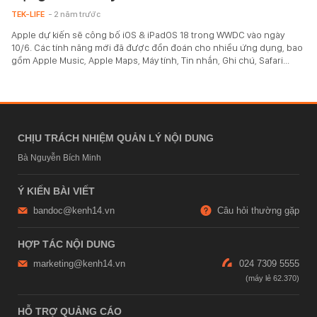
TEK-LIFE
- 2 năm trước
Apple dự kiến ​​​​sẽ công bố iOS & iPadOS 18 trong WWDC vào ngày
10/6. Các tính năng mới đã được đồn đoán cho nhiều ứng dụng, bao
gồm Apple Music, Apple Maps, Máy tính, Tin nhắn, Ghi chú, Safari...
CHỊU TRÁCH NHIỆM QUẢN LÝ NỘI DUNG
Bà Nguyễn Bích Minh
Ý KIẾN BÀI VIẾT
bandoc@kenh14.vn
Câu hỏi thường gặp
HỢP TÁC NỘI DUNG
marketing@kenh14.vn
024 7309 5555
HỖ TRỢ QUẢNG CÁO