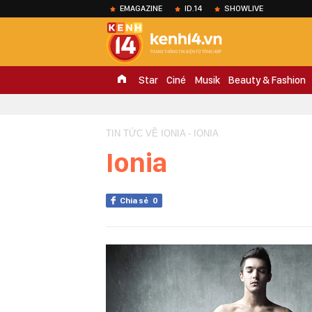
EMAGAZINE
ID.14
SHOWLIVE
Star
Ciné
Musik
Beauty & Fashion
TIN TỨC VỀ IONIA - IONIA
Ionia
Chia sẻ
0