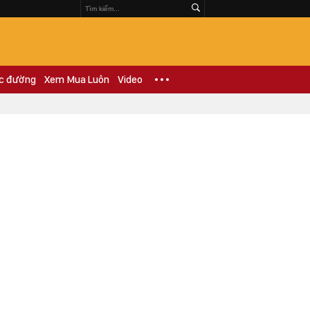
c đường
Xem Mua Luôn
Video