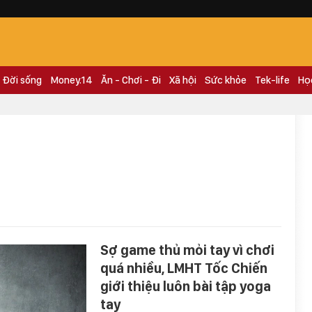
Đời sống
Money.14
Ăn - Chơi - Đi
Xã hội
Sức khỏe
Tek-life
Họ
Sợ game thủ mỏi tay vì chơi
quá nhiều, LMHT Tốc Chiến
giới thiệu luôn bài tập yoga
tay