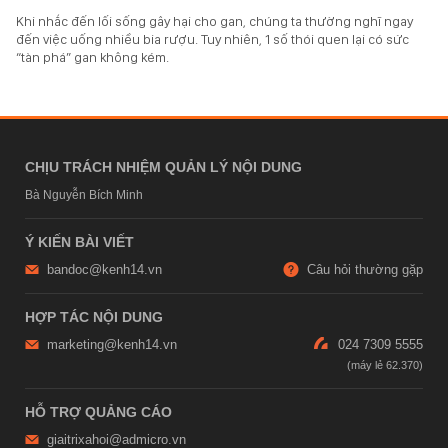
Khi nhắc đến lối sống gây hại cho gan, chúng ta thường nghĩ ngay
đến việc uống nhiều bia rượu. Tuy nhiên, 1 số thói quen lại có sức
“tàn phá” gan không kém.
CHỊU TRÁCH NHIỆM QUẢN LÝ NỘI DUNG
Bà Nguyễn Bích Minh
Ý KIẾN BÀI VIẾT
bandoc@kenh14.vn
Câu hỏi thường gặp
HỢP TÁC NỘI DUNG
marketing@kenh14.vn
024 7309 5555
HỖ TRỢ QUẢNG CÁO
giaitrixahoi@admicro.vn