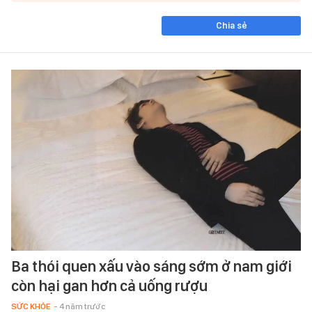
Chia sẻ
Ba thói quen xấu vào sáng sớm ở nam giới
còn hại gan hơn cả uống rượu
SỨC KHỎE
- 4 năm trước