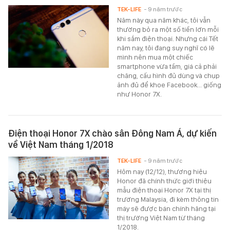
TEK-LIFE
- 9 năm trước
Năm này qua năm khác, tôi vẫn
thường bỏ ra một số tiền lớn mỗi
khi sắm điện thoại. Nhưng cái Tết
năm nay, tôi đang suy nghĩ có lẽ
mình nên mua một chiếc
smartphone vừa tầm, giá cả phải
chăng, cấu hình đủ dùng và chụp
ảnh đủ để khoe Facebook... giống
như Honor 7X.
Điện thoại Honor 7X chào sân Đông Nam Á, dự kiến
về Việt Nam tháng 1/2018
TEK-LIFE
- 9 năm trước
Hôm nay (12/12), thương hiệu
Honor đã chính thức giới thiệu
mẫu điện thoại Honor 7X tại thị
trường Malaysia, đi kèm thông tin
máy sẽ được bán chính hãng tại
thị trường Việt Nam từ tháng
1/2018.