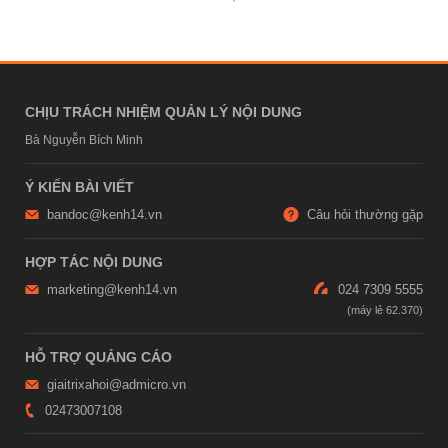
CHỊU TRÁCH NHIỆM QUẢN LÝ NỘI DUNG
Bà Nguyễn Bích Minh
Ý KIẾN BÀI VIẾT
bandoc@kenh14.vn
Câu hỏi thường gặp
HỢP TÁC NỘI DUNG
marketing@kenh14.vn
024 7309 5555
HỖ TRỢ QUẢNG CÁO
giaitrixahoi@admicro.vn
02473007108