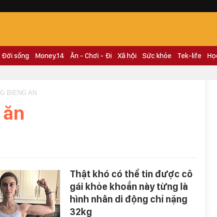
Đời sống
Money.14
Ăn - Chơi - Đi
Xã hội
Sức khỏe
Tek-life
Họ
NG BIENG AN
 ăn
Thật khó có thể tin được cô
gái khỏe khoắn này từng là
hình nhân di động chỉ nặng
32kg