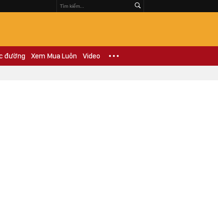
c đường
Xem Mua Luôn
Video