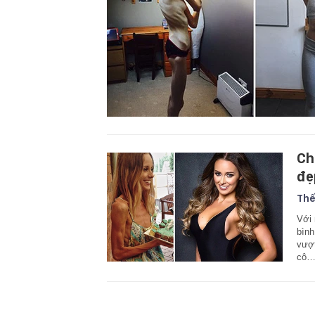
Ch
đẹ
Thế
Với 
bình
vượt
cô