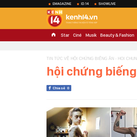
EMAGAZINE
ID.14
SHOWLIVE
Star
Ciné
Musik
Beauty & Fashion
TIN TỨC VỀ HỘI CHỨNG BIẾNG ĂN - HOI CHU
hội chứng biếng
Chia sẻ
0