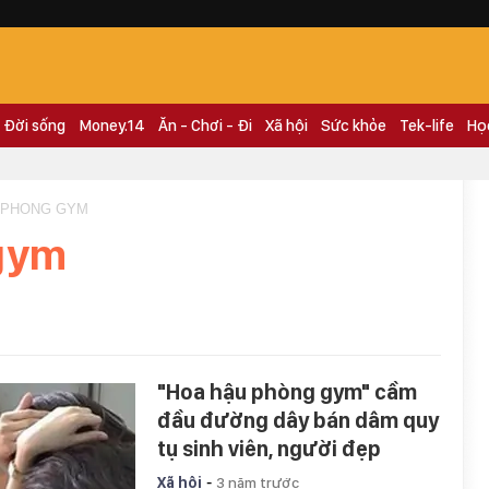
Đời sống
Money.14
Ăn - Chơi - Đi
Xã hội
Sức khỏe
Tek-life
Họ
U PHONG GYM
gym
"Hoa hậu phòng gym" cầm
đầu đường dây bán dâm quy
tụ sinh viên, người đẹp
-
Xã hội
3 năm trước