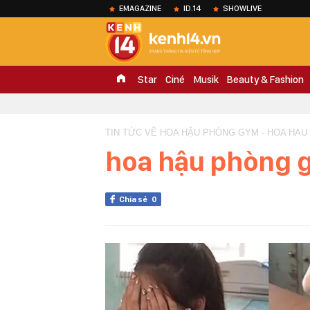
EMAGAZINE
ID.14
SHOWLIVE
Star
Ciné
Musik
Beauty & Fashion
TIN TỨC VỀ HOA HẬU PHÒNG GYM - HOA HA
hoa hậu phòng 
Chia sẻ
0