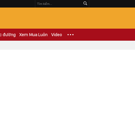
c đường
Xem Mua Luôn
Video