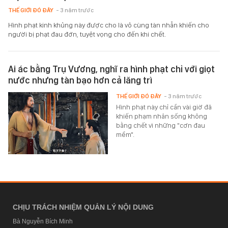
THẾ GIỚI ĐÓ ĐÂY
- 3 năm trước
Hình phạt kinh khủng này được cho là vô cùng tàn nhẫn khiến cho
người bị phạt đau đớn, tuyệt vọng cho đến khi chết.
Ai ác bằng Trụ Vương, nghĩ ra hình phạt chỉ với giọt
nước nhưng tàn bạo hơn cả lăng trì
THẾ GIỚI ĐÓ ĐÂY
- 3 năm trước
Hình phạt này chỉ cần vài giờ đã
khiến phạm nhân sống không
bằng chết vì những "cơn đau
mềm".
CHỊU TRÁCH NHIỆM QUẢN LÝ NỘI DUNG
Bà Nguyễn Bích Minh