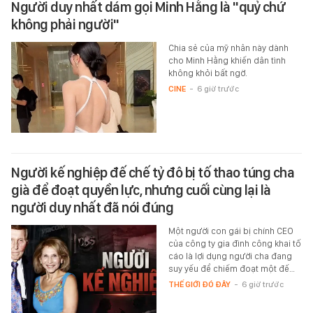
Người duy nhất dám gọi Minh Hằng là "quỷ chứ
không phải người"
Chia sẻ của mỹ nhân này dành
cho Minh Hằng khiến dân tình
không khỏi bất ngờ.
CINE
-
6 giờ trước
Người kế nghiệp đế chế tỷ đô bị tố thao túng cha
già để đoạt quyền lực, nhưng cuối cùng lại là
người duy nhất đã nói đúng
Một người con gái bị chính CEO
của công ty gia đình công khai tố
cáo là lợi dụng người cha đang
suy yếu để chiếm đoạt một đế…
THẾ GIỚI ĐÓ ĐÂY
-
6 giờ trước