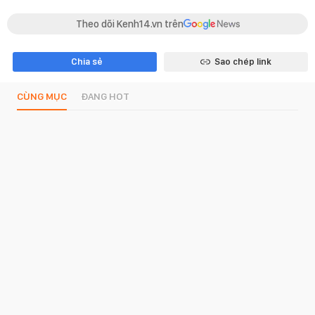
Theo dõi Kenh14.vn trên
Chia sẻ
Sao chép link
CÙNG MỤC
ĐANG HOT