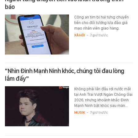
báo
Công an tìm bị hại từng chuyển
tiền cho đối tượng lừa đảo giả
mạo nhân viên giao hàng.
XÃ HỘI
-
7 giờ trước
"Nhìn Đinh Mạnh Ninh khóc, chúng tôi đau lòng
lắm đấy"
Không phải lần đầu rơi nước mắt
tại Anh Trai Vượt Ngàn Chông Gai
2026, nhưng khoảnh khắc Đinh
Mạnh Ninh bật khóc sau màn…
MUSIK
-
7 giờ trước