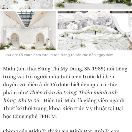
Khu vực tổ chức đám cưới được trang trí liên tục bốn ngày đêm
Midu (tên thật Đặng Thị Mỹ Dung, SN 1989) nổi tiếng
trong vai trò người mẫu tuổi teen trước khi bén
duyên với điện ảnh. Cô được biết đến qua các tác
phẩm như
Thiên thần áo trắng, Thiên mệnh anh
hùng, Khi ta 25...
Hiện tại, Midu là giảng viên ngành
Thiết kế thời trang, khoa Kiến trúc Mỹ thuật tại Đại
học Công nghệ TPHCM.
Chồng của Midu là thiếu gia Minh Đạt. Anh là con