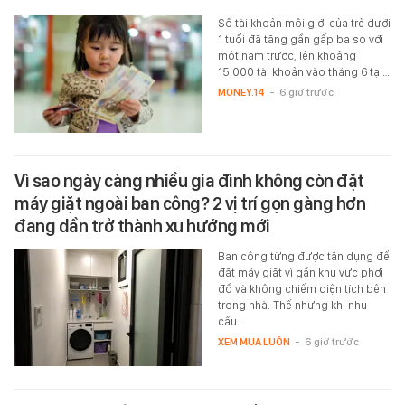
Số tài khoản môi giới của trẻ dưới
1 tuổi đã tăng gần gấp ba so với
một năm trước, lên khoảng
15.000 tài khoản vào tháng 6 tại…
MONEY.14
-
6 giờ trước
Vì sao ngày càng nhiều gia đình không còn đặt
máy giặt ngoài ban công? 2 vị trí gọn gàng hơn
đang dần trở thành xu hướng mới
Ban công từng được tận dụng để
đặt máy giặt vì gần khu vực phơi
đồ và không chiếm diện tích bên
trong nhà. Thế nhưng khi nhu
cầu…
XEM MUA LUÔN
-
6 giờ trước