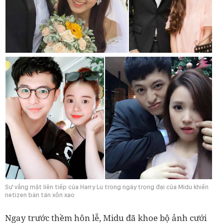
Sự vắng mặt liên tiếp của Harry Lu trong ngày trọng đại của Midu khiến
netizen bàn tán xôn xao
Ngay trước thềm hôn lễ, Midu đã khoe bộ ảnh cưới