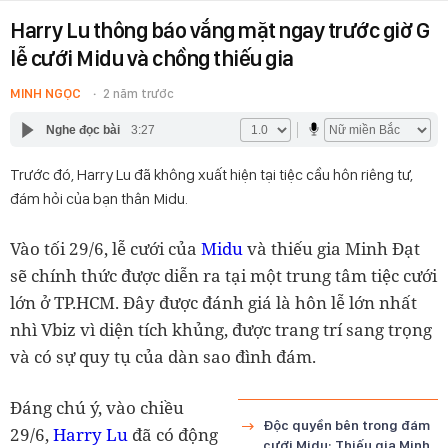
Harry Lu thông báo vắng mặt ngay trước giờ G
lễ cưới Midu và chồng thiếu gia
MINH NGỌC
2 năm trước
Nghe đọc bài
3:27
Trước đó, Harry Lu đã không xuất hiện tại tiệc cầu hôn riêng tư,
đám hỏi của bạn thân Midu.
Vào tối 29/6, lễ cưới của
Midu
và thiếu gia Minh Đạt
sẽ chính thức được diễn ra tại một trung tâm tiệc cưới
lớn ở TP.HCM. Đây được đánh giá là hôn lễ lớn nhất
nhì Vbiz vì diện tích khủng, được trang trí sang trọng
và có sự quy tụ của dàn sao đình đám.
Đáng chú ý, vào chiều
Độc quyền bên trong đám
29/6,
Harry Lu
đã có động
cưới Midu: Thiếu gia Minh