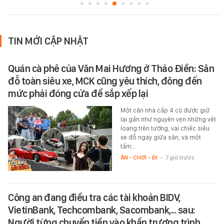
TIN MỚI CẬP NHẬT
Quán cà phê của Văn Mai Hương ở Thảo Điền: Sân
đỗ toàn siêu xe, MCK cũng yêu thích, đông đến
mức phải đóng cửa để sắp xếp lại
Một căn nhà cấp 4 cũ được giữ
lại gần như nguyên vẹn những vết
loang trên tường, vài chiếc siêu
xe đỗ ngay giữa sân, và một
tấm…
ĂN - CHƠI - ĐI
-
7 giờ trước
Công an đang điều tra các tài khoản BIDV,
VietinBank, Techcombank, Sacombank,... sau:
Người từng chuyển tiền vào khẩn trương trình