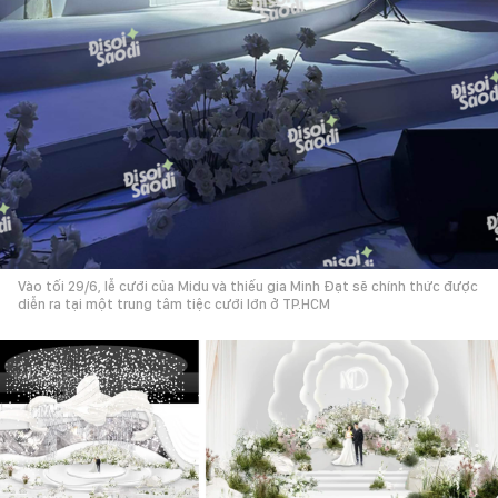
Vào tối 29/6, lễ cưới của Midu và thiếu gia Minh Đạt sẽ chính thức được
diễn ra tại một trung tâm tiệc cưới lớn ở TP.HCM