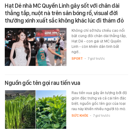
Hạt Dẻ nhà MC Quyền Linh gây sốt với chân dài
thẳng tắp, nuột nà trên sân bóng rổ, visual đời
thường xinh xuất sắc không khác lúc đi thảm đỏ
Không chỉ sở hữu chiều cao nổi
bật cùng đôi chân dài thẳng tắp,
Hạt Dẻ - con gái út MC Quyền
Linh - còn khiến dân tình bất
ngờ…
SPORT
-
7 giờ trước
Nguồn gốc tên gọi rau tiến vua
Rau tiến vua gây ấn tượng bởi độ
giòn đặc trưng và cả cái tên đặc
biệt; nguồn gốc tên gọi của loại
rau này khiến nhiều người tò mò.
SỨC KHỎE
-
7 giờ trước