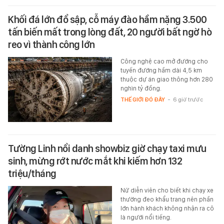
Khối đá lớn đổ sập, cỗ máy đào hầm nặng 3.500
tấn biến mất trong lòng đất, 20 người bất ngờ hò
reo vì thành công lớn
Công nghệ cao mở đường cho
tuyến đường hầm dài 4,5 km
thuộc dự án giao thông hơn 280
nghìn tỷ đồng.
THẾ GIỚI ĐÓ ĐÂY
-
6 giờ trước
Tường Linh nổi danh showbiz giờ chạy taxi mưu
sinh, mừng rớt nước mắt khi kiếm hơn 132
triệu/tháng
Nữ diễn viên cho biết khi chạy xe
thường đeo khẩu trang nên phần
lớn hành khách không nhận ra cô
là người nổi tiếng.