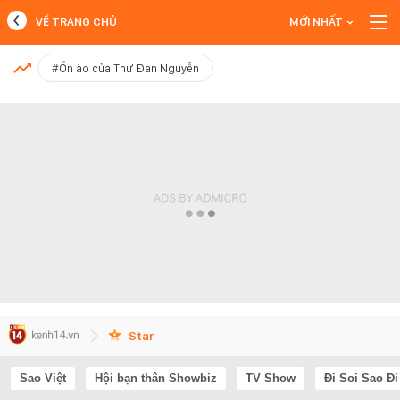
VỀ TRANG CHỦ
MỚI NHẤT
MỚI NHẤT
#Ồn ào của Thư Đan Nguyễn
Xem thêm
Star
Sao Việt
Hội bạn thân Showbiz
TV Show
Đi Soi Sao Đi