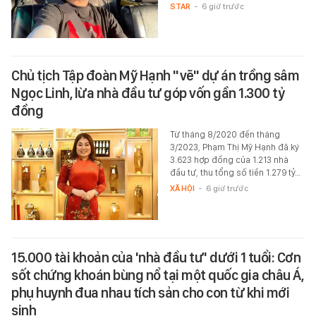
STAR
-
6 giờ trước
Chủ tịch Tập đoàn Mỹ Hạnh "vẽ" dự án trồng sâm
Ngọc Linh, lừa nhà đầu tư góp vốn gần 1.300 tỷ
đồng
Từ tháng 8/2020 đến tháng
3/2023, Phạm Thị Mỹ Hạnh đã ký
3.623 hợp đồng của 1.213 nhà
đầu tư, thu tổng số tiền 1.279 tỷ…
XÃ HỘI
-
6 giờ trước
15.000 tài khoản của 'nhà đầu tư' dưới 1 tuổi: Cơn
sốt chứng khoán bùng nổ tại một quốc gia châu Á,
phụ huynh đua nhau tích sản cho con từ khi mới
sinh