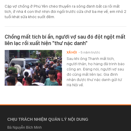
Cặp vợ chồng ở Phú Yên chèo thuyền ra sông đánh bắt cá rồi mất
tích, ở nhà 4 con thơ nhịn đói ngồi trước cửa chờ ba mẹ về, em nhỏ 2
tuổi khát sữa khóc suốt đêm.
Chồng mất tích bí ẩn, người vợ sau đó đột ngột mất
liên lạc rồi xuất hiện "thư nặc danh"
XÃ HỘI
- 5 năm trước
Sau khi ông Thanh mất tích,
người thân, họ hàng đã trình báo
công an. Đáng nói, người vợ sau
đó cũng mất liên lạc. Gia đình
nhận được thư nặc danh gửi từ
Hà Nội về.
CHỊU TRÁCH NHIỆM QUẢN LÝ NỘI DUNG
Bà Nguyễn Bích Minh