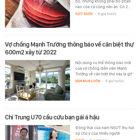
bộ, nhưng không phải bộ phận
nào của cá cũng nên ăn. Có 2…
SỨC KHỎE
-
6 giờ trước
Vợ chồng Mạnh Trường thông báo về căn biệt thự
600m2 xây từ 2022
Nội dung cụ thể thông báo mới
của vợ chồng diễn viên Mạnh
Trường về căn biệt thự này là gì?
XEM MUA LUÔN
-
6 giờ trước
Chí Trung U70 cầu cứu bạn gái á hậu
Động thái của nam NSƯT thu hút
sự chú ý của nhiều người.