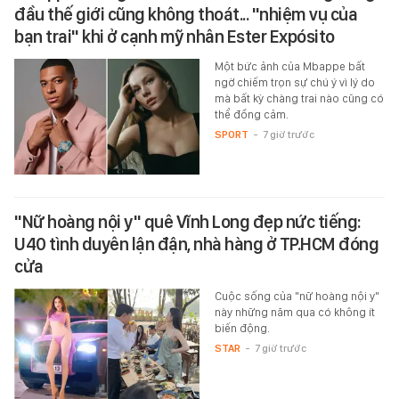
đầu thế giới cũng không thoát... "nhiệm vụ của
bạn trai" khi ở cạnh mỹ nhân Ester Expósito
Một bức ảnh của Mbappe bất
ngờ chiếm trọn sự chú ý vì lý do
mà bất kỳ chàng trai nào cũng có
thể đồng cảm.
SPORT
-
7 giờ trước
"Nữ hoàng nội y" quê Vĩnh Long đẹp nức tiếng:
U40 tình duyên lận đận, nhà hàng ở TP.HCM đóng
cửa
Cuộc sống của "nữ hoàng nội y"
này những năm qua có không ít
biến động.
STAR
-
7 giờ trước