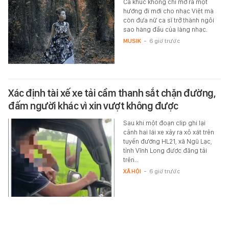
Ca khúc không chỉ mở ra một
hướng đi mới cho nhạc Việt mà
còn đưa nữ ca sĩ trở thành ngôi
sao hàng đầu của làng nhạc.
MUSIK
-
6 giờ trước
Xác định tài xế xe tải cầm thanh sắt chặn đường,
đấm người khác vì xin vượt không được
Sau khi một đoạn clip ghi lại
cảnh hai lái xe xảy ra xô xát trên
tuyến đường HL21, xã Ngũ Lạc,
tỉnh Vĩnh Long được đăng tải
trên…
XÃ HỘI
-
6 giờ trước