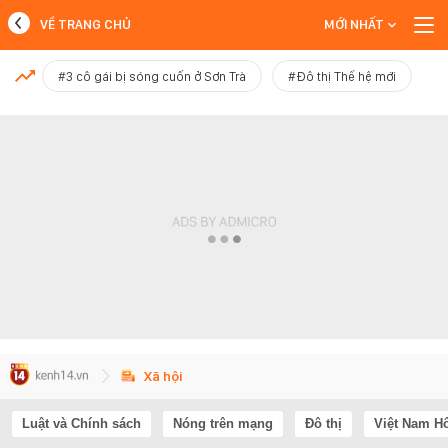
VỀ TRANG CHỦ
MỚI NHẤT
MỚI NHẤT
#3 cô gái bị sóng cuốn ở Sơn Trà
#Đô thị Thế hệ mới
Xem thêm
Xã hội
Luật và Chính sách
Nóng trên mạng
Đô thị
Việt Nam H