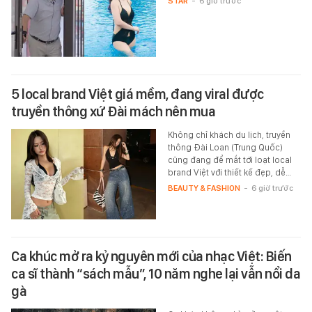
STAR
-
6 giờ trước
5 local brand Việt giá mềm, đang viral được
truyền thông xứ Đài mách nên mua
Không chỉ khách du lịch, truyền
thông Đài Loan (Trung Quốc)
cũng đang để mắt tới loạt local
brand Việt với thiết kế đẹp, dễ…
BEAUTY & FASHION
-
6 giờ trước
Ca khúc mở ra kỷ nguyên mới của nhạc Việt: Biến
ca sĩ thành “sách mẫu”, 10 năm nghe lại vẫn nổi da
gà