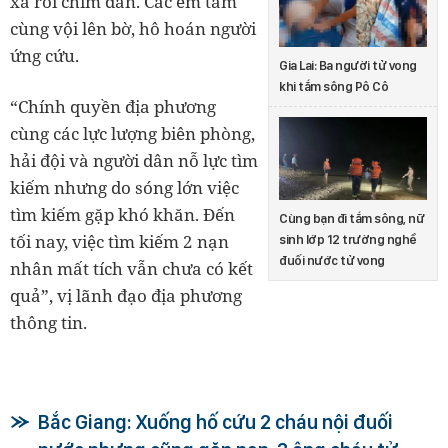
xa rồi chìm dần. Các em tắm
cùng vội lên bờ, hô hoán người
ứng cứu.
Gia Lai: Ba người tử vong
khi tắm sông Pô Cô
“Chính quyền địa phương
cùng các lực lượng biên phòng,
hải đội và người dân nỗ lực tìm
kiếm nhưng do sóng lớn việc
tìm kiếm gặp khó khăn. Đến
Cùng bạn đi tắm sông, nữ
tối nay, việc tìm kiếm 2 nạn
sinh lớp 12 trường nghề
đuối nước tử vong
nhân mất tích vẫn chưa có kết
quả”, vị lãnh đạo địa phương
thông tin.
Bắc Giang: Xuống hố cứu 2 cháu nội đuối