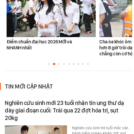
Điểm chuẩn đại học 2026 MỚI và
Cha òa khóc ôm c
NHANH nhất
hơn 8 giờ trôi dạt
chẳng còn cơ hội
TIN MỚI CẬP NHẬT
Nghiên cứu sinh mới 23 tuổi nhận tin ung thư dạ
dày giai đoạn cuối: Trải qua 22 đợt hóa trị, sụt
20kg
Nghiên cứu sinh trẻ tuổi mắc căn
bệnh hiểm nghèo khiến ước mơ