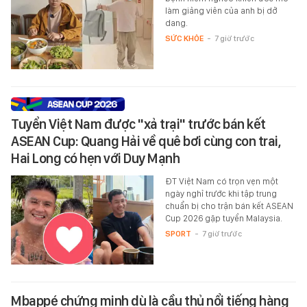
làm giảng viên của anh bị dở
dang.
SỨC KHỎE
-
7 giờ trước
Tuyển Việt Nam được "xả trại" trước bán kết
ASEAN Cup: Quang Hải về quê bơi cùng con trai,
Hai Long có hẹn với Duy Mạnh
ĐT Việt Nam có trọn vẹn một
ngày nghỉ trước khi tập trung
chuẩn bị cho trận bán kết ASEAN
Cup 2026 gặp tuyển Malaysia.
SPORT
-
7 giờ trước
Mbappé chứng minh dù là cầu thủ nổi tiếng hàng