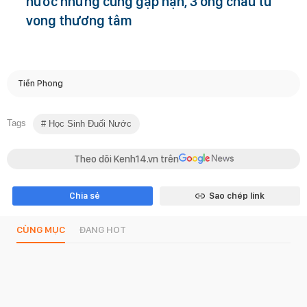
nước nhưng cũng gặp nạn, 3 ông cháu tử
vong thương tâm
Tiền Phong
Tags
Học Sinh Đuối Nước
Theo dõi Kenh14.vn trên
Chia sẻ
Sao chép link
CÙNG MỤC
ĐANG HOT