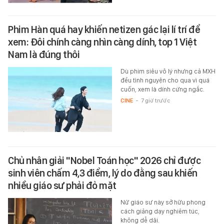
Phim Hàn quá hay khiến netizen gác lại lí trí để
xem: Đôi chính càng nhìn càng dính, top 1 Việt
Nam là đúng thôi
Dù phim siêu vô lý nhưng cả MXH
đều tình nguyện cho qua vì quá
cuốn, xem là dính cứng ngắc.
CINE
-
7 giờ trước
Chủ nhân giải "Nobel Toán học" 2026 chỉ được
sinh viên chấm 4,3 điểm, lý do đằng sau khiến
nhiều giáo sư phải đỏ mặt
Nữ giáo sư này sở hữu phong
cách giảng dạy nghiêm túc,
không dễ dãi.