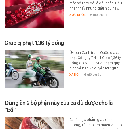
một số thay đổi ở đôi chân. Nếu
nhận thấy những dấu hiệu này…
SỨC KHỎE
-
6 giờ trước
Grab bị phạt 1,36 tỷ đồng
Ủy ban Cạnh tranh Quốc gia xử
phạt Công ty TNHH Grab 1,36 tỷ
đồng do 6 hành vi vi phạm quy
định về bảo vệ quyền lợi người…
XÃ HỘI
-
6 giờ trước
Đừng ăn 2 bộ phận này của cá dù được cho là
"bổ"
Cá là thực phẩm giàu dinh
dưỡng, tốt cho tim mạch và não