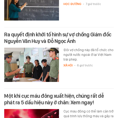
HỌC ĐƯỜNG
-
7 giờ trước
Ra quyết định khởi tố hình sự vợ chồng Giám đốc
Nguyễn Văn Huy và Đỗ Ngọc Ánh
Đôi vợ chồng này đã tổ chức cho
người nước ngoài ở lại Việt Nam
trái phép.
XÃ HỘI
-
6 giờ trước
Một khi cục máu đông xuất hiện, chúng rất dễ
phát ra 5 dấu hiệu này ở chân: Xem ngay!
Cục máu đông có thể làm cản trở
quá trình lưu thông máu và gây ra