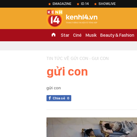
EMAGAZINE
ID.14
SHOWLIVE
Star
Ciné
Musik
Beauty & Fashion
TIN TỨC VỀ GỬI CON - GUI CON
gửi con
gửi con
Chia sẻ
0