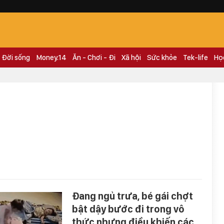
Đời sống
Money.14
Ăn - Chơi - Đi
Xã hội
Sức khỏe
Tek-life
Họ
Đang ngủ trưa, bé gái chợt
bật dậy bước đi trong vô
thức nhưng điều khiến các