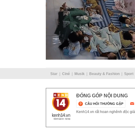
Star
Ciné
Musik
Beauty & Fashion
Sport
ĐÓNG GÓP NỘI DUNG
CÂU HỎI THƯỜNG GẶP
Kenh14.vn rất hoan nghênh độc giả g