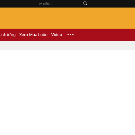
c đường
Xem Mua Luôn
Video