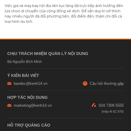
Việc giá vé máy bay nội địa liên tục tăng đã trực tiếp ảnh hưởng đến
lựa chọn di chuyển của cộng đồng xê dịch. Để vẫn duy trì sở thích
này, nhiều người đã đổi phương tiện, đổi điểm đến, thậm chí đổi cả
loại hình du lịch.
CHỊU TRÁCH NHIỆM QUẢN LÝ NỘI DUNG
Bà Nguyễn Bích Minh
Ý KIẾN BÀI VIẾT
bandoc@kenh14.vn
Câu hỏi thường gặp
HỢP TÁC NỘI DUNG
marketing@kenh14.vn
024 7309 5555
HỖ TRỢ QUẢNG CÁO