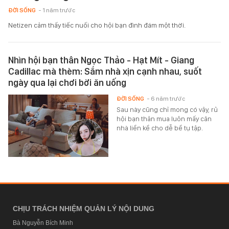
ĐỜI SỐNG
- 1 năm trước
Netizen cảm thấy tiếc nuối cho hội bạn đình đám một thời.
Nhìn hội bạn thân Ngọc Thảo - Hạt Mít - Giang
Cadillac mà thèm: Sắm nhà xịn cạnh nhau, suốt
ngày qua lại chơi bời ăn uống
ĐỜI SỐNG
- 6 năm trước
Sau này cũng chỉ mong có vậy, rủ
hội bạn thân mua luôn mấy căn
nhà liền kề cho dễ bề tụ tập.
CHỊU TRÁCH NHIỆM QUẢN LÝ NỘI DUNG
Bà Nguyễn Bích Minh