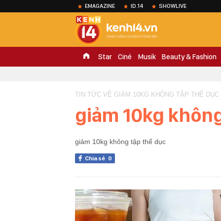
EMAGAZINE
ID.14
SHOWLIVE
Star
Ciné
Musik
Beauty & Fashion
TIN TỨC VỀ GIẢM 10KG KHÔNG TẬP THỂ DỤC 
giảm 10kg không
giảm 10kg không tập thể dục
Chia sẻ
0