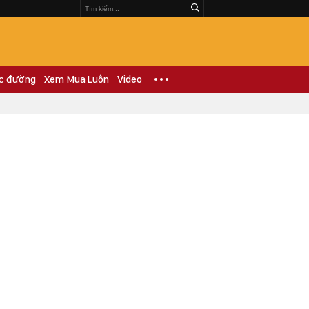
c đường
Xem Mua Luôn
Video