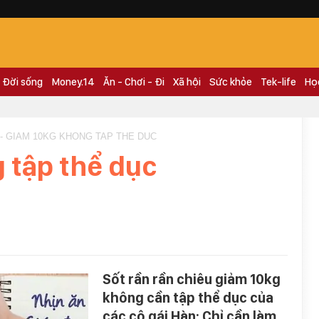
Đời sống
Money.14
Ăn - Chơi - Đi
Xã hội
Sức khỏe
Tek-life
Họ
- GIAM 10KG KHONG TAP THE DUC
 tập thể dục
Sốt rần rần chiêu giảm 10kg
không cần tập thể dục của
các cô gái Hàn: Chỉ cần làm