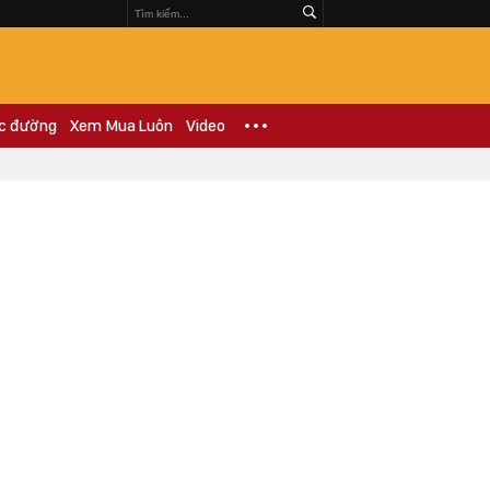
c đường
Xem Mua Luôn
Video