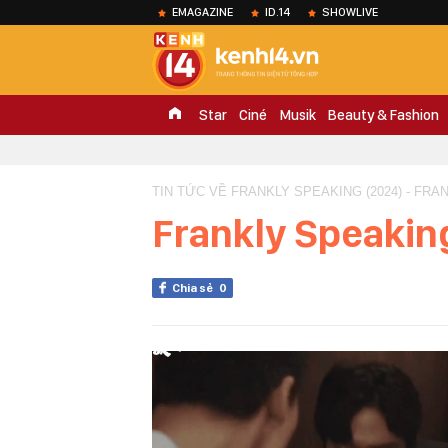
EMAGAZINE
ID.14
SHOWLIVE
Star
Ciné
Musik
Beauty & Fashion
TIN TỨC VỀ FRANKLY SPEAKING (2024) - FRAN
Frankly Speakin
Chia sẻ
0