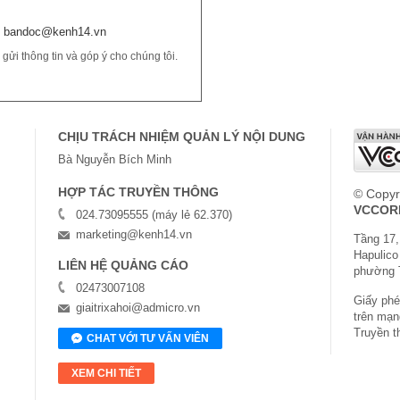
bandoc@kenh14.vn
ửi thông tin và góp ý cho chúng tôi.
CHỊU TRÁCH NHIỆM QUẢN LÝ NỘI DUNG
Bà Nguyễn Bích Minh
HỢP TÁC TRUYỀN THÔNG
© Copyr
VCCOR
024.73095555 (máy lẻ 62.370)
marketing@kenh14.vn
Tầng 17,
Hapulico
LIÊN HỆ QUẢNG CÁO
phường 
02473007108
Giấy phép
giaitrixahoi@admicro.vn
trên mạn
Truyền t
CHAT VỚI TƯ VẤN VIÊN
XEM CHI TIẾT