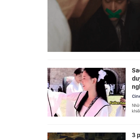
Sa
du
ng
Cin
Nhữn
khiế
3 