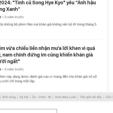
2024: "Tình cũ Song Hye Kyo" yêu “Ảnh hậu
ng Xanh”
-
e
2 năm trước
là những bộ phim Hàn mà khán giả không nên bỏ lỡ trong tháng 5
im vừa chiếu liền nhận mưa lời khen vì quá
i, nam chính đứng im cũng khiến khán giả
ười ngất"
-
e
2 năm trước
him này đang được đánh giá cao vì mang đến cho khán giả vô số
g cười chỉ trong một tập.
Đời sống
Xã hội
Ăn - Chơi - Đi
Xem Mua Luôn
Thế giới đó đây
Sức 