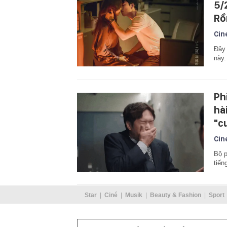
5/
Rồ
Cin
Đây 
này.
Ph
hà
"c
Cin
Bộ p
tiến
Star
Ciné
Musik
Beauty & Fashion
Sport