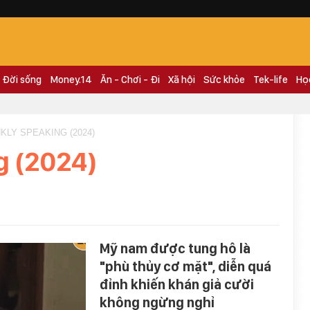
Đời sống
Money.14
Ăn - Chơi - Đi
Xã hội
Sức khỏe
Tek-life
Họ
KLY SPEAKING (2024)
g (2024)
Mỹ nam được tung hô là
"phù thủy cơ mặt", diễn quá
đỉnh khiến khán giả cười
không ngừng nghỉ