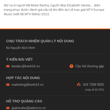
Nữ ca sĩ người Mỹ Bebe Rexha, người đẹp Elizabeth Varela,… diện
trang phục được đánh giá xấu tệ khi đến dự Lễ trao giải MTV Europe
Music (viết tắt MTV EMAs) 2022.
CHỊU TRÁCH NHIỆM QUẢN LÝ NỘI DUNG
Bà Nguyễn Bích Minh
Ý KIẾN BÀI VIẾT
bandoc@kenh14.vn
Câu hỏi thường gặp
HỢP TÁC NỘI DUNG
marketing@kenh14.vn
024 7309 5555
HỖ TRỢ QUẢNG CÁO
giaitrixahoi@admicro.vn