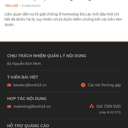
TEK-LIFE
- 2 năm trước
Liên quan đến vụ tố giật chồng ở homestay Đà Lạt, mới đây một chi
tiết đã được hé lộ, tuy nhiên chưa được kiểm chứng bởi các bên liên
quan.
CHỊU TRÁCH NHIỆM QUẢN LÝ NỘI DUNG
Bà Nguyễn Bích Minh
Ý KIẾN BÀI VIẾT
bandoc@kenh14.vn
Câu hỏi thường gặp
HỢP TÁC NỘI DUNG
marketing@kenh14.vn
024 7309 5555
HỖ TRỢ QUẢNG CÁO