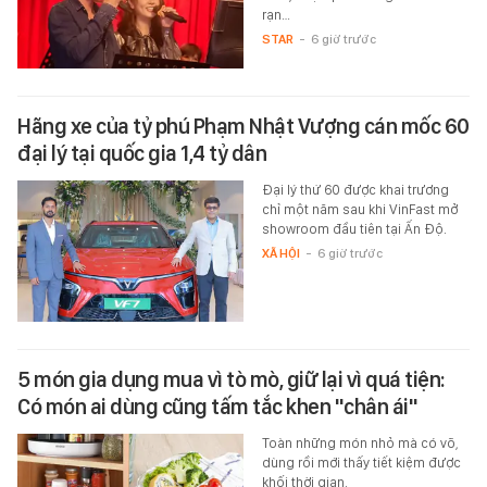
rạn…
STAR
-
6 giờ trước
Hãng xe của tỷ phú Phạm Nhật Vượng cán mốc 60
đại lý tại quốc gia 1,4 tỷ dân
Đại lý thứ 60 được khai trương
chỉ một năm sau khi VinFast mở
showroom đầu tiên tại Ấn Độ.
XÃ HỘI
-
6 giờ trước
5 món gia dụng mua vì tò mò, giữ lại vì quá tiện:
Có món ai dùng cũng tấm tắc khen "chân ái"
Toàn những món nhỏ mà có võ,
dùng rồi mới thấy tiết kiệm được
khối thời gian.