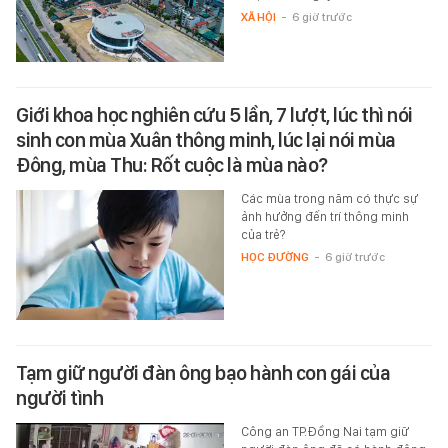
XÃ HỘI
-
6 giờ trước
Giới khoa học nghiên cứu 5 lần, 7 lượt, lúc thì nói
sinh con mùa Xuân thông minh, lúc lại nói mùa
Đông, mùa Thu: Rốt cuộc là mùa nào?
Các mùa trong năm có thực sự
ảnh hưởng đến trí thông minh
của trẻ?
HỌC ĐƯỜNG
-
6 giờ trước
Tạm giữ người đàn ông bạo hành con gái của
người tình
Công an TP.Đồng Nai tạm giữ