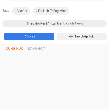
Tags
VietJet
Du Lịch Thông Minh
Theo dõi Kenh14.vn trên
Chia sẻ
Sao chép link
CÙNG MỤC
ĐANG HOT