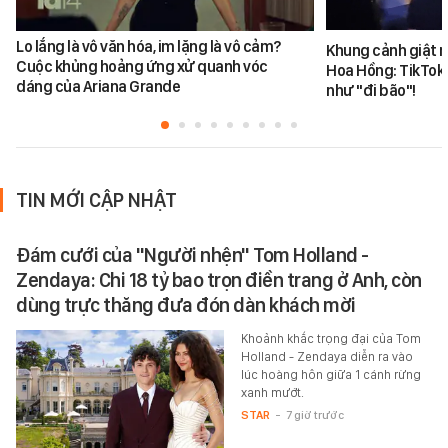
Lo lắng là vô văn hóa, im lặng là vô cảm?
Khung cảnh giật 
Cuộc khủng hoảng ứng xử quanh vóc
Hoa Hồng: TikToke
dáng của Ariana Grande
như "đi bão"!
TIN MỚI CẬP NHẬT
Đám cưới của "Người nhện" Tom Holland -
Zendaya: Chi 18 tỷ bao trọn điền trang ở Anh, còn
dùng trực thăng đưa đón dàn khách mời
Khoảnh khắc trọng đại của Tom
Holland - Zendaya diễn ra vào
lúc hoàng hôn giữa 1 cánh rừng
xanh mướt.
STAR
-
7 giờ trước