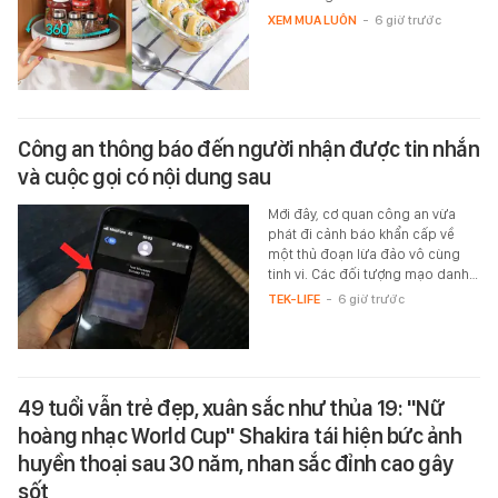
XEM MUA LUÔN
-
6 giờ trước
Công an thông báo đến người nhận được tin nhắn
và cuộc gọi có nội dung sau
Mới đây, cơ quan công an vừa
phát đi cảnh báo khẩn cấp về
một thủ đoạn lừa đảo vô cùng
tinh vi. Các đối tượng mạo danh…
TEK-LIFE
-
6 giờ trước
49 tuổi vẫn trẻ đẹp, xuân sắc như thủa 19: "Nữ
hoàng nhạc World Cup" Shakira tái hiện bức ảnh
huyền thoại sau 30 năm, nhan sắc đỉnh cao gây
sốt