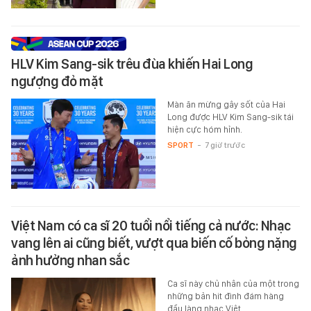
HLV Kim Sang-sik trêu đùa khiến Hai Long
ngượng đỏ mặt
Màn ăn mừng gây sốt của Hai
Long được HLV Kim Sang-sik tái
hiện cực hóm hỉnh.
SPORT
-
7 giờ trước
Việt Nam có ca sĩ 20 tuổi nổi tiếng cả nước: Nhạc
vang lên ai cũng biết, vượt qua biến cố bỏng nặng
ảnh hưởng nhan sắc
Ca sĩ này chủ nhân của một trong
những bản hit đình đám hàng
đầu làng nhạc Việt.