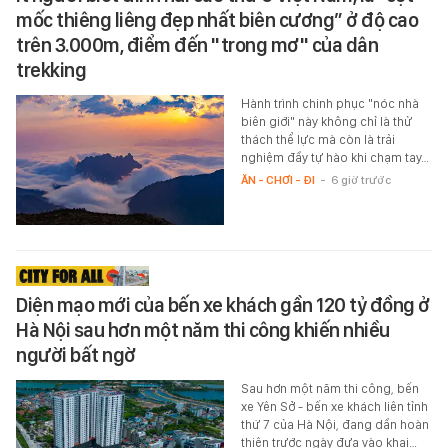
mốc thiêng liêng đẹp nhất biên cương” ở độ cao
trên 3.000m, điểm đến "trong mơ" của dân
trekking
Hành trình chinh phục "nóc nhà
biên giới" này không chỉ là thử
thách thể lực mà còn là trải
nghiệm đầy tự hào khi chạm tay…
ĂN - CHƠI - ĐI
-
6 giờ trước
Diện mạo mới của bến xe khách gần 120 tỷ đồng ở
Hà Nội sau hơn một năm thi công khiến nhiều
người bất ngờ
Sau hơn một năm thi công, bến
xe Yên Sở - bến xe khách liên tỉnh
thứ 7 của Hà Nội, đang dần hoàn
thiện trước ngày đưa vào khai…