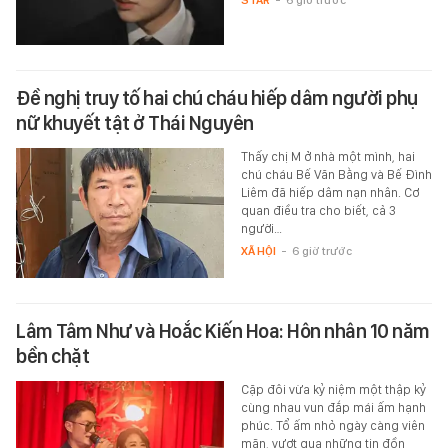
STAR
-
6 giờ trước
Đề nghị truy tố hai chú cháu hiếp dâm người phụ
nữ khuyết tật ở Thái Nguyên
Thấy chị M ở nhà một mình, hai
chú cháu Bế Văn Bằng và Bế Đình
Liêm đã hiếp dâm nạn nhân. Cơ
quan điều tra cho biết, cả 3
người…
XÃ HỘI
-
6 giờ trước
Lâm Tâm Như và Hoắc Kiến Hoa: Hôn nhân 10 năm
bền chặt
Cặp đôi vừa kỷ niệm một thập kỷ
cùng nhau vun đắp mái ấm hạnh
phúc. Tổ ấm nhỏ ngày càng viên
mãn, vượt qua những tin đồn