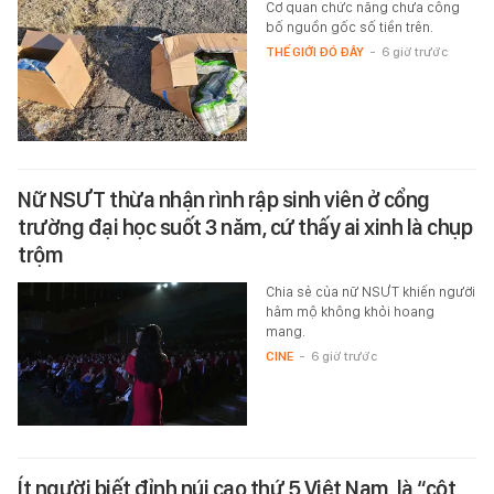
Cơ quan chức năng chưa công
bố nguồn gốc số tiền trên.
THẾ GIỚI ĐÓ ĐÂY
-
6 giờ trước
Nữ NSƯT thừa nhận rình rập sinh viên ở cổng
trường đại học suốt 3 năm, cứ thấy ai xinh là chụp
trộm
Chia sẻ của nữ NSƯT khiến người
hâm mộ không khỏi hoang
mang.
CINE
-
6 giờ trước
Ít người biết đỉnh núi cao thứ 5 Việt Nam, là “cột