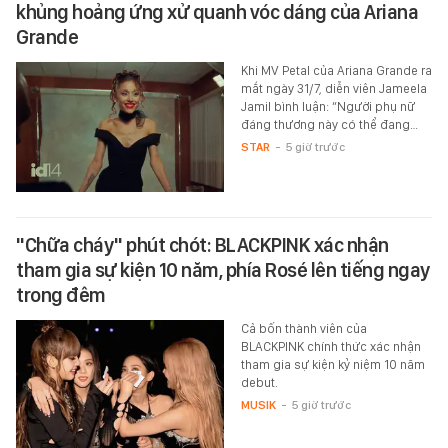
khủng hoảng ứng xử quanh vóc dáng của Ariana
Grande
Khi MV Petal của Ariana Grande ra
mắt ngày 31/7, diễn viên Jameela
Jamil bình luận: “Người phụ nữ
đáng thương này có thể đang…
STAR
-
5 giờ trước
"Chữa cháy" phút chót: BLACKPINK xác nhận
tham gia sự kiện 10 năm, phía Rosé lên tiếng ngay
trong đêm
Cả bốn thành viên của
BLACKPINK chính thức xác nhận
tham gia sự kiện kỷ niệm 10 năm
debut.
MUSIK
-
5 giờ trước