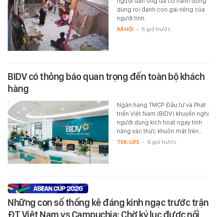
người đàn ông đã có hành động
dùng roi đánh con gái riêng của
người tình.
XÃ HỘI
-
6 giờ trước
BIDV có thông báo quan trọng đến toàn bộ khách
hàng
Ngân hàng TMCP Đầu tư và Phát
triển Việt Nam (BIDV) khuyến nghị
người dùng kích hoạt ngay tính
năng xác thực khuôn mặt trên…
TEK-LIFE
-
6 giờ trước
Những con số thống kê đáng kinh ngạc trước trận
ĐT Việt Nam vs Campuchia: Chờ kỷ lục được nối