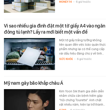
MONEY.14
-
6 giờ trước
Vì sao nhiều gia đình đặt một tờ giấy A4 vào ngăn
đông tủ lạnh? Lấy ra mới biết một vấn đề
Một tờ giấy trắng tưởng không
liên quan đến việc bảo quản thực
phẩm nhưng lại có thể cung cấp
vài dấu hiệu đáng chú ý về tình…
SỨC KHỎE
-
6 giờ trước
Mỹ nam gây bão khắp châu Á
Kim Yoon Sik tham gia diễn diễn
nhằm chữa căn bệnh hiếm gặp
"hội chứng Tourette". Anh chật
vật nhiều năm, hiện tại trở thành…