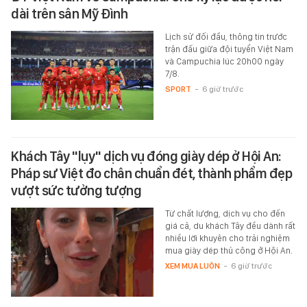
dài trên sân Mỹ Đình
Lịch sử đối đầu, thông tin trước
trận đấu giữa đội tuyển Việt Nam
và Campuchia lúc 20h00 ngày
7/8.
SPORT
-
6 giờ trước
Khách Tây "lụy" dịch vụ đóng giày dép ở Hội An:
Pháp sư Việt đo chân chuẩn đét, thành phẩm đẹp
vượt sức tưởng tượng
Từ chất lượng, dịch vụ cho đến
giá cả, du khách Tây đều dành rất
nhiều lời khuyên cho trải nghiệm
mua giày dép thủ công ở Hội An.
XEM MUA LUÔN
-
6 giờ trước