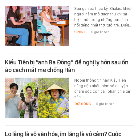
Sau gần ba thập kỷ, Shakira khiến
người hâm mộ thích thú khi tái
hiện một trong những bức ảnh
nổi tiếng nhất thời tuổi trẻ. Điều…
SPORT
-
6 giờ trước
Kiều Tiên bị “anh Ba Đông” đề nghị ly hôn sau ồn
ào cạch mặt mẹ chồng Hàn
Ngoài thông tin này, Kiều Tiên
cũng cập nhật thêm về chuyện
chăm sóc con cái, phân chia tài
sản.
ĐỜI SỐNG
-
6 giờ trước
Lo lắng là vô văn hóa, im lặng là vô cảm? Cuộc