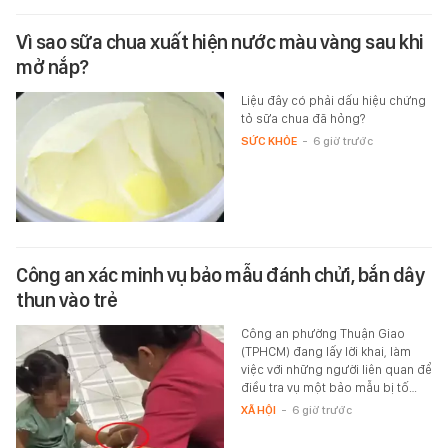
Vì sao sữa chua xuất hiện nước màu vàng sau khi
mở nắp?
Liệu đây có phải dấu hiệu chứng
tỏ sữa chua đã hỏng?
SỨC KHỎE
-
6 giờ trước
Công an xác minh vụ bảo mẫu đánh chửi, bắn dây
thun vào trẻ
Công an phường Thuận Giao
(TPHCM) đang lấy lời khai, làm
việc với những người liên quan để
điều tra vụ một bảo mẫu bị tố…
XÃ HỘI
-
6 giờ trước