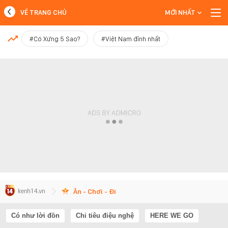
VỀ TRANG CHỦ
MỚI NHẤT
MỚI NHẤT
#Có Xứng 5 Sao?
#Việt Nam đỉnh nhất
Xem thêm
Ăn - Chơi - Đi
Có như lời đồn
Chi tiêu điệu nghệ
HERE WE GO