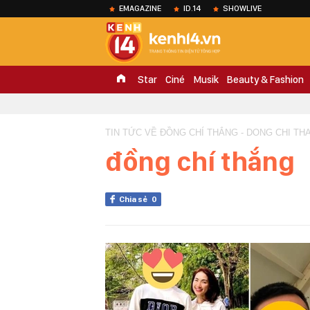
EMAGAZINE
ID.14
SHOWLIVE
Star
Ciné
Musik
Beauty & Fashion
TIN TỨC VỀ ĐỒNG CHÍ THẮNG - DONG CHI TH
đồng chí thắng
Chia sẻ
0