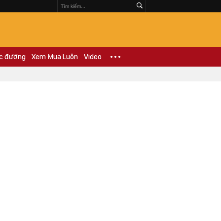
c đường
Xem Mua Luôn
Video