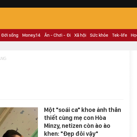
Đời sống
Money.14
Ăn - Chơi - Đi
Xã hội
Sức khỏe
Tek-life
Họ
ANG
Một "soái ca" khoe ảnh thân
thiết cùng mẹ con Hòa
Minzy, netizen còn ào ào
khen: "Đẹp đôi vậy"