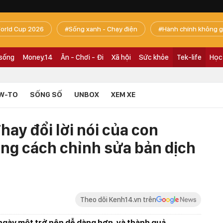
orld Cup 2026
Sống xanh - Chạy điện
Hành chính không g
 sống
Money.14
Ăn - Chơi - Đi
Xã hội
Sức khỏe
Tek-life
Học
W-TO
SỐNG SỐ
UNBOX
XEM XE
hay đổi lời nói của con
ằng cách chỉnh sửa bản dịch
Theo dõi Kenh14.vn trên
 ngày một trở nên dễ dàng hơn, và thành quả