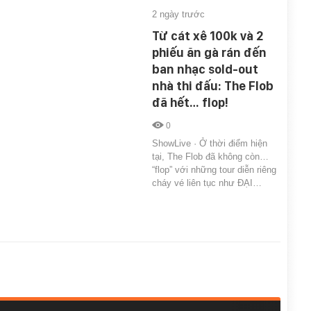
2 ngày trước
Từ cát xê 100k và 2
phiếu ăn gà rán đến
ban nhạc sold-out
nhà thi đấu: The Flob
đã hết… flop!
0
ShowLive · Ở thời điểm hiện
tại, The Flob đã không còn…
“flop” với những tour diễn riêng
cháy vé liên tục như ĐẠI…