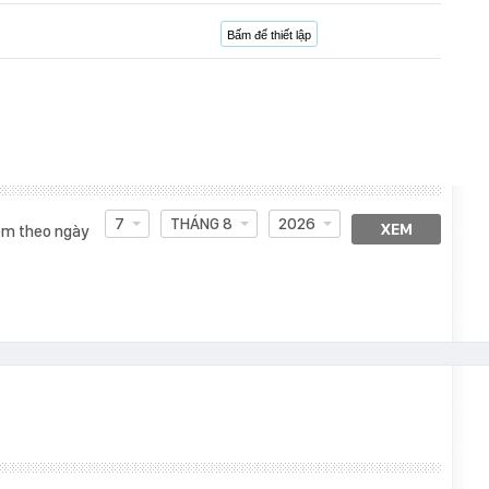
Bấm để thiết lập
7
THÁNG 8
2026
XEM
m theo ngày