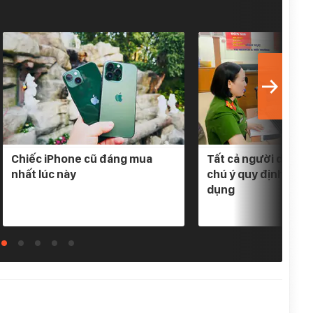
Chiếc iPhone cũ đáng mua
Tất cả người dân có
nhất lúc này
chú ý quy định mới 
dụng