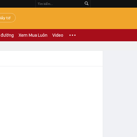
iấy tờ
 đường
Xem Mua Luôn
Video