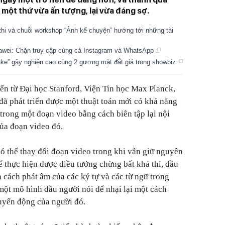
à một thứ vừa ấn tượng, lại vừa đáng sợ.
hi và chuỗi workshop “Ảnh kể chuyện” hướng tới những tài
awei: Chặn truy cập cùng cả Instagram và WhatsApp
ake” gây nghiện cao cùng 2 gương mặt đắt giá trong showbiz
ến từ Đại học Stanford, Viện Tin học Max Planck,
đã phát triển được một thuật toán mới có khả năng
 trong một đoạn video bằng cách biên tập lại nội
ủa đoạn video đó.
ó thể thay đổi đoạn video trong khi vẫn giữ nguyên
ể thực hiện được điều tưởng chừng bất khả thi, đầu
và cách phát âm của các ký tự và các từ ngữ trong
 một mô hình đầu người nói để nhại lại một cách
uyển động của người đó.