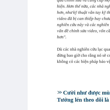
qua chỉnh sửa và cung cấp mộ
hiện. Hơn thế nữa, các nhà ng
hơn, như kỹ thuật vân tay kỹ t
video đã bị can thiệp hay chưa
nghiên cứu này và các nghiên 
vấn đề chỉnh sửa video, vốn cầ
hơn".
Dù các nhà nghiên cứu lạc qua
đừng bao giờ cho rằng nó sẽ c
không có các biện pháp bảo v
Cười như được mùa
Tưởng lén theo dõi là 