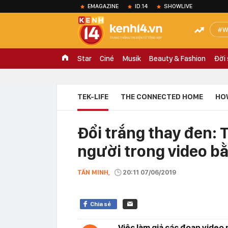
EMAGAZINE
ID.14
SHOWLIVE
W
Star
Ciné
Musik
Beauty & Fashion
Đời
TEK-LIFE
THE CONNECTED HOME
HO
Đổi trắng thay đen: T
người trong video b
TẤN MINH,
20:11 07/06/2019
Chia sẻ
Việc làm giả các đoạn video