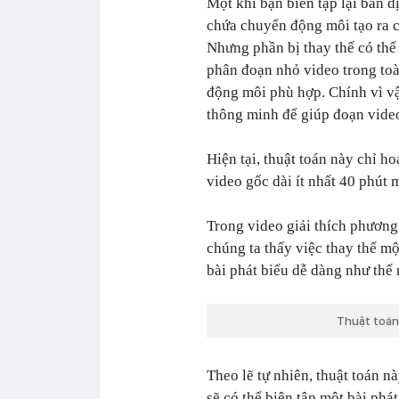
Một khi bạn biên tập lại bản d
chứa chuyển động môi tạo ra c
Nhưng phần bị thay thế có thể
phân đoạn nhỏ video trong toà
động môi phù hợp. Chính vì vậ
thông minh để giúp đoạn video
Hiện tại, thuật toán này chỉ 
video gốc dài ít nhất 40 phút m
Trong video giải thích phương
chúng ta thấy việc thay thế m
bài phát biểu dễ dàng như thế 
Thuật toán
Theo lẽ tự nhiên, thuật toán n
sẽ có thể biên tập một bài ph