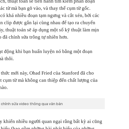
ịch, thuật toán sẽ tiến hành tìm kiếm phân đoạn
ác từ mà bạn gõ vào, và thay thế cụm từ gốc.
 có khá nhiều đoạn tạm ngưng và cắt xén, bởi các
n clip được gắn lại cùng nhau để tạo ra chuyển
y, thuật toán sẽ áp dụng một số kỹ thuật làm mịn
 đã chỉnh sửa trông tự nhiên hơn.
hoạt động khi bạn huấn luyện nó bằng một đoạn
à thôi.
 thức mới này, Ohad Fried của Stanford đã cho
ột cụm từ mà không can thiệp đến chất lượng của
nào.
 chỉnh sửa video thông qua văn bản
ày khiến nhiều người quan ngại rằng bất kỳ ai cũng
át biểu (bao gồm những bài phát biểu của những