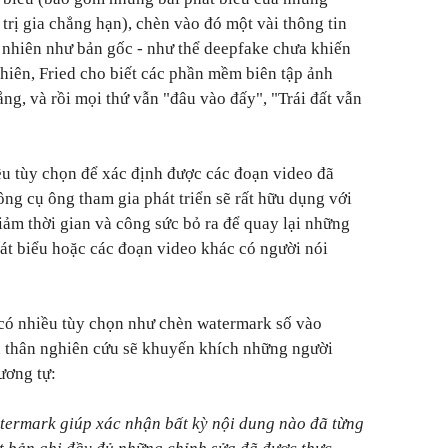
 trị gia chẳng hạn), chèn vào đó một vài thông tin
tự nhiên như bản gốc - như thể deepfake chưa khiến
nhiên, Fried cho biết các phần mềm biên tập ảnh
ng, và rồi mọi thứ vẫn "đâu vào đấy", "Trái đất vẫn
ều tùy chọn để xác định được các đoạn video đã
công cụ ông tham gia phát triển sẽ rất hữu dụng với
iảm thời gian và công sức bỏ ra để quay lại những
hát biểu hoặc các đoạn video khác có người nói
 có nhiều tùy chọn như chèn watermark số vào
n thân nghiên cứu sẽ khuyến khích những người
tương tự:
atermark giúp xác nhận bất kỳ nội dung nào đã từng