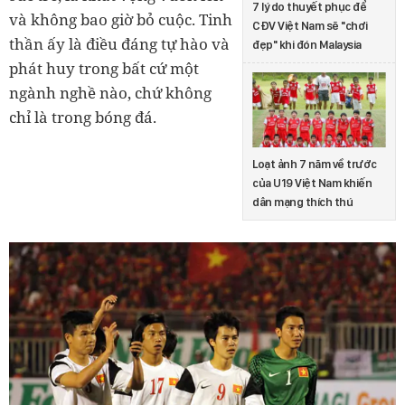
7 lý do thuyết phục để
và không bao giờ bỏ cuộc. Tinh
CĐV Việt Nam sẽ "chơi
thần ấy là điều đáng tự hào và
đẹp" khi đón Malaysia
phát huy trong bất cứ một
ngành nghề nào, chứ không
chỉ là trong bóng đá.
Loạt ảnh 7 năm về trước
của U19 Việt Nam khiến
dân mạng thích thú