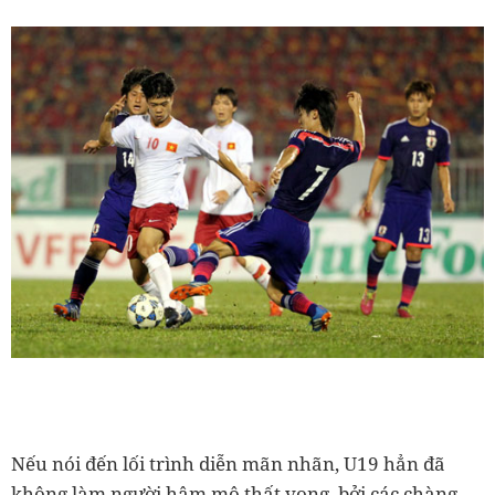
Nếu nói đến lối trình diễn mãn nhãn, U19 hẳn đã
không làm người hâm mộ thất vọng, bởi các chàng