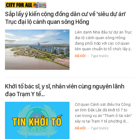
Sắp lấy ý kiến cộng đồng dân cư về 'siêu dự án'
Trục đại lộ cảnh quan sông Hồng
Liên danh Nhà đầu tư dự án Trục
đại lộ cảnh quan sông Hồng
đang phối hợp với các cơ quan
liên quan chuẩn bị tổ chức lấy ý…
XÃ HỘI
-
7 giờ trước
Khởi tố bác sĩ, y sĩ, nhân viên cùng nguyên lãnh
đạo Trạm Y tế...
Cơ quan Cảnh sát điều tra Công
an tỉnh Đắk Lắk đã khởi tố 7 bị
can trong vụ án “Tham ô tài sản”
xảy ra tại Trạm Y tế phường 8,…
XÃ HỘI
-
7 giờ trước