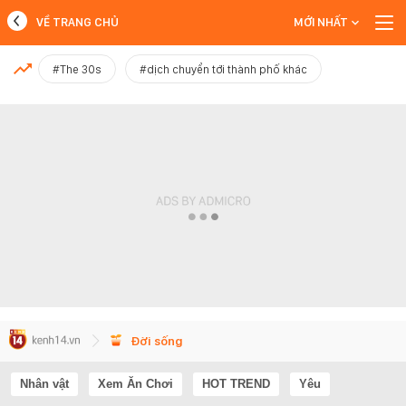
VỀ TRANG CHỦ
MỚI NHẤT
MỚI NHẤT
#The 30s
#dịch chuyển tới thành phố khác
Xem thêm
Đời sống
Nhân vật
Xem Ăn Chơi
HOT TREND
Yêu