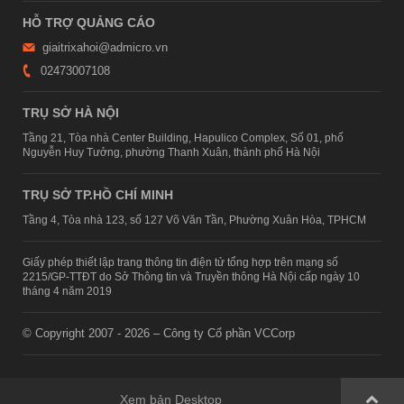
HỖ TRỢ QUẢNG CÁO
giaitrixahoi@admicro.vn
02473007108
TRỤ SỞ HÀ NỘI
Tầng 21, Tòa nhà Center Building, Hapulico Complex, Số 01, phố
Nguyễn Huy Tưởng, phường Thanh Xuân, thành phố Hà Nội
TRỤ SỞ TP.HỒ CHÍ MINH
Tầng 4, Tòa nhà 123, số 127 Võ Văn Tần, Phường Xuân Hòa, TPHCM
Giấy phép thiết lập trang thông tin điện tử tổng hợp trên mạng số
2215/GP-TTĐT do Sở Thông tin và Truyền thông Hà Nội cấp ngày 10
tháng 4 năm 2019
© Copyright 2007 - 2026 – Công ty Cổ phần VCCorp
Xem bản Desktop