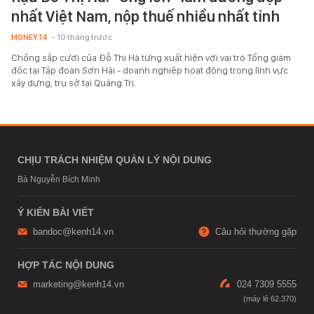
nhất Việt Nam, nộp thuế nhiều nhất tỉnh
MONEY.14
- 10 tháng trước
Chồng sắp cưới của Đỗ Thị Hà từng xuất hiện với vai trò Tổng giám
đốc tại Tập đoàn Sơn Hải - doanh nghiệp hoạt động trong lĩnh vực
xây dựng, trụ sở tại Quảng Trị.
CHỊU TRÁCH NHIỆM QUẢN LÝ NỘI DUNG
Bà Nguyễn Bích Minh
Ý KIẾN BÀI VIẾT
bandoc@kenh14.vn
Câu hỏi thường gặp
HỢP TÁC NỘI DUNG
marketing@kenh14.vn
024 7309 5555