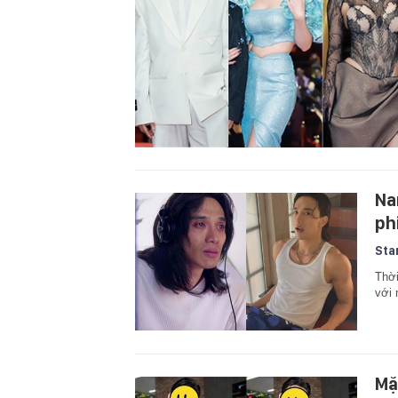
Na
ph
Sta
Thời
với 
Mặ