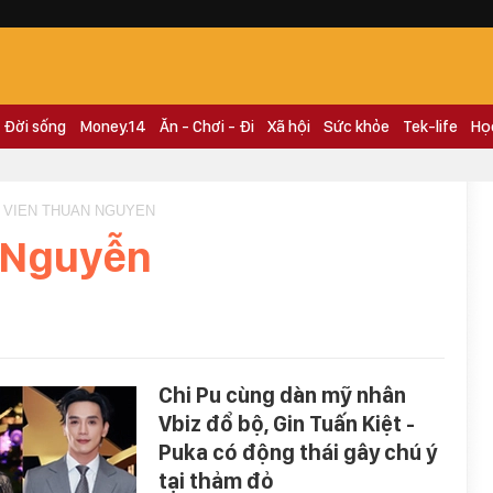
Đời sống
Money.14
Ăn - Chơi - Đi
Xã hội
Sức khỏe
Tek-life
Họ
N VIEN THUAN NGUYEN
 Nguyễn
Chi Pu cùng dàn mỹ nhân
Vbiz đổ bộ, Gin Tuấn Kiệt -
Puka có động thái gây chú ý
tại thảm đỏ