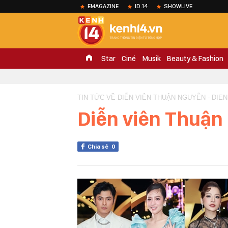
EMAGAZINE
ID.14
SHOWLIVE
Star
Ciné
Musik
Beauty & Fashion
TIN TỨC VỀ DIỄN VIÊN THUẬN NGUYỄN - DIE
Diễn viên Thuận
Chia sẻ
0