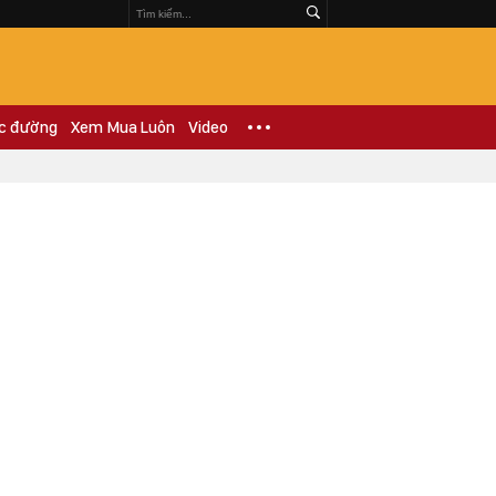
c đường
Xem Mua Luôn
Video