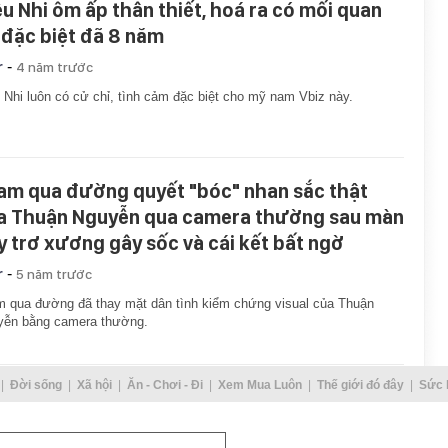
ệu Nhi ôm ấp thân thiết, hoá ra có mối quan
 đặc biệt đã 8 năm
-
r
4 năm trước
 Nhi luôn có cử chỉ, tình cảm đặc biệt cho mỹ nam Vbiz này.
am qua đường quyết "bóc" nhan sắc thật
a Thuận Nguyễn qua camera thường sau màn
y trơ xương gây sốc và cái kết bất ngờ
-
r
5 năm trước
 qua đường đã thay mặt dân tình kiểm chứng visual của Thuận
yễn bằng camera thường.
Đời sống
Xã hội
Ăn - Chơi - Đi
Xem Mua Luôn
Thế giới đó đây
Sức 