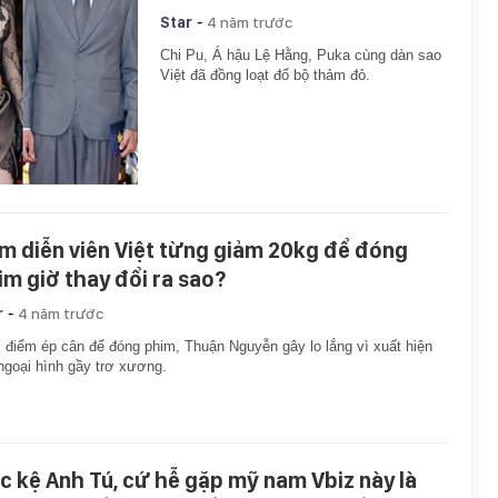
-
Star
4 năm trước
Chi Pu, Á hậu Lệ Hằng, Puka cùng dàn sao
Việt đã đồng loạt đổ bộ thảm đỏ.
m diễn viên Việt từng giảm 20kg để đóng
im giờ thay đổi ra sao?
-
r
4 năm trước
 điểm ép cân để đóng phim, Thuận Nguyễn gây lo lắng vì xuất hiện
ngoại hình gầy trơ xương.
c kệ Anh Tú, cứ hễ gặp mỹ nam Vbiz này là