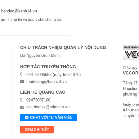
bandoc@kenh14.vn
ửi thông tin và góp ý cho chúng tôi.
CHỊU TRÁCH NHIỆM QUẢN LÝ NỘI DUNG
Bà Nguyễn Bích Minh
HỢP TÁC TRUYỀN THÔNG
© Copyr
VCCOR
024.73095555 (máy lẻ 62.370)
marketing@kenh14.vn
Tầng 17,
Hapulico
LIÊN HỆ QUẢNG CÁO
phường 
02473007108
Giấy phép
giaitrixahoi@admicro.vn
trên mạn
Truyền t
CHAT VỚI TƯ VẤN VIÊN
XEM CHI TIẾT