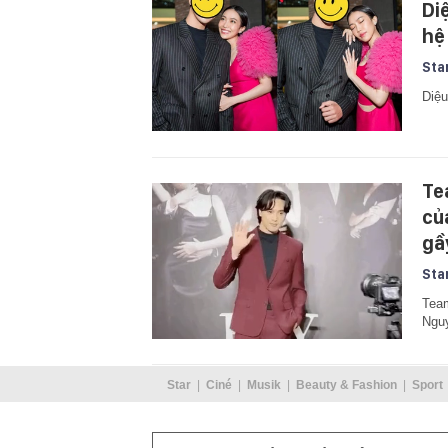
Di
hệ
Sta
Diệu
Te
củ
gầ
Sta
Team
Ngu
Star
Ciné
Musik
Beauty & Fashion
Sport