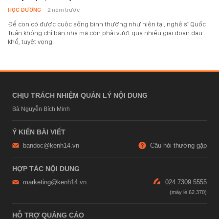
HỌC ĐƯỜNG
- 2 năm trước
Để con có được cuộc sống bình thường như hiện tại, nghệ sĩ Quốc
Tuấn không chỉ bán nhà mà còn phải vượt qua nhiều giai đoạn đau
khổ, tuyệt vọng.
CHỊU TRÁCH NHIỆM QUẢN LÝ NỘI DUNG
Bà Nguyễn Bích Minh
Ý KIẾN BÀI VIẾT
bandoc@kenh14.vn
Câu hỏi thường gặp
HỢP TÁC NỘI DUNG
marketing@kenh14.vn
024 7309 5555
HỖ TRỢ QUẢNG CÁO