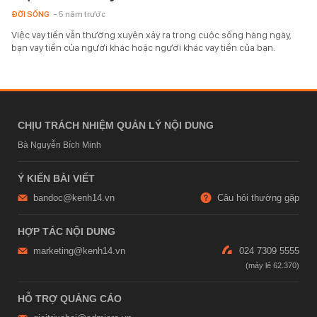
ĐỜI SỐNG
- 5 năm trước
Việc vay tiền vẫn thường xuyên xảy ra trong cuộc sống hàng ngày,
bạn vay tiền của người khác hoặc người khác vay tiền của bạn.
CHỊU TRÁCH NHIỆM QUẢN LÝ NỘI DUNG
Bà Nguyễn Bích Minh
Ý KIẾN BÀI VIẾT
bandoc@kenh14.vn
Câu hỏi thường gặp
HỢP TÁC NỘI DUNG
marketing@kenh14.vn
024 7309 5555
HỖ TRỢ QUẢNG CÁO