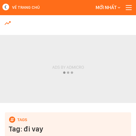
MỚI NHẤT
VỀ TRANG CHỦ
MỚI NHẤT
Xem thêm
Tag: đi vay