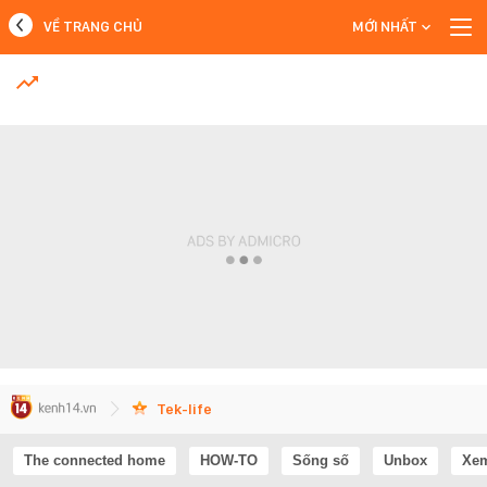
VỀ TRANG CHỦ
MỚI NHẤT
MỚI NHẤT
Xem thêm
Tek-life
The connected home
HOW-TO
Sống số
Unbox
Xem