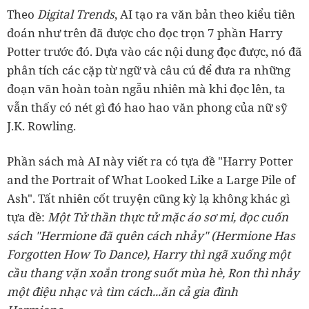
Theo
Digital Trends
, AI tạo ra văn bản theo kiểu tiên
đoán như trên đã được cho đọc trọn 7 phần Harry
Potter trước đó. Dựa vào các nội dung đọc được, nó đã
phân tích các cặp từ ngữ và câu cú để đưa ra những
đoạn văn hoàn toàn ngẫu nhiên mà khi đọc lên, ta
vẫn thấy có nét gì đó hao hao văn phong của nữ sỹ
J.K. Rowling.
Phần sách mà AI này viết ra có tựa đề "Harry Potter
and the Portrait of What Looked Like a Large Pile of
Ash". Tất nhiên cốt truyện cũng kỳ lạ không khác gì
tựa đề:
Một Tử thần thực tử mặc áo sơ mi, đọc cuốn
sách "Hermione đã quên cách nhảy" (Hermione Has
Forgotten How To Dance), Harry thì ngã xuống một
cầu thang vặn xoắn trong suốt mùa hè, Ron thì nhảy
một điệu nhạc và tìm cách...ăn cả gia đình