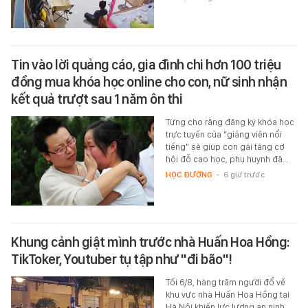
Tin vào lời quảng cáo, gia đình chi hơn 100 triệu
đồng mua khóa học online cho con, nữ sinh nhận
kết quả trượt sau 1 năm ôn thi
Từng cho rằng đăng ký khóa học
trực tuyến của "giảng viên nổi
tiếng" sẽ giúp con gái tăng cơ
hội đỗ cao học, phụ huynh đã…
HỌC ĐƯỜNG
-
6 giờ trước
Khung cảnh giật mình trước nhà Huấn Hoa Hồng:
TikToker, Youtuber tụ tập như "đi bão"!
Tối 6/8, hàng trăm người đổ về
khu vực nhà Huấn Hoa Hồng tại
Hà Nội khiến lực lượng an ninh