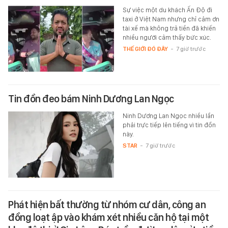
Sự việc một du khách Ấn Độ đi
taxi ở Việt Nam nhưng chỉ cảm ơn
tài xế mà không trả tiền đã khiến
nhiều người cảm thấy bức xúc.
THẾ GIỚI ĐÓ ĐÂY
-
7 giờ trước
Tin đồn đeo bám Ninh Dương Lan Ngọc
Ninh Dương Lan Ngọc nhiều lần
phải trực tiếp lên tiếng vì tin đồn
này.
STAR
-
7 giờ trước
Phát hiện bất thường từ nhóm cư dân, công an
đồng loạt ập vào khám xét nhiều căn hộ tại một