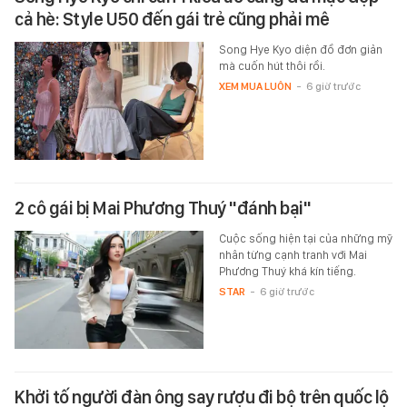
cả hè: Style U50 đến gái trẻ cũng phải mê
Song Hye Kyo diện đồ đơn giản
mà cuốn hút thôi rồi.
XEM MUA LUÔN
-
6 giờ trước
2 cô gái bị Mai Phương Thuý "đánh bại"
Cuộc sống hiện tại của những mỹ
nhân từng cạnh tranh với Mai
Phương Thuý khá kín tiếng.
STAR
-
6 giờ trước
Khởi tố người đàn ông say rượu đi bộ trên quốc lộ