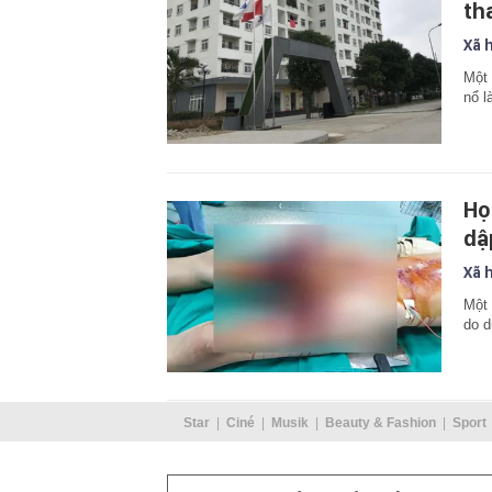
th
Xã 
Một 
nổ l
Họ
dậ
Xã 
Một 
do d
Star
Ciné
Musik
Beauty & Fashion
Sport