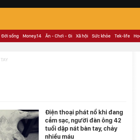
Đời sống
Money.14
Ăn - Chơi - Đi
Xã hội
Sức khỏe
Tek-life
Họ
 TAY
Điện thoại phát nổ khi đang
cắm sạc, người đàn ông 42
tuổi dập nát bàn tay, chảy
nhiều máu