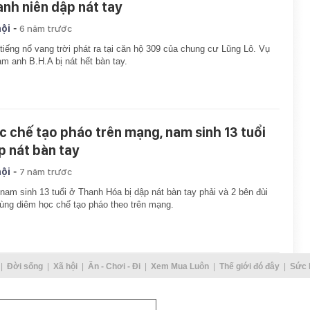
anh niên dập nát tay
-
hội
6 năm trước
tiếng nổ vang trời phát ra tại căn hộ 309 của chung cư Lũng Lô. Vụ
àm anh B.H.A bị nát hết bàn tay.
c chế tạo pháo trên mạng, nam sinh 13 tuổi
p nát bàn tay
-
hội
7 năm trước
nam sinh 13 tuổi ở Thanh Hóa bị dập nát bàn tay phải và 2 bên đùi
ùng diêm học chế tạo pháo theo trên mạng.
Đời sống
Xã hội
Ăn - Chơi - Đi
Xem Mua Luôn
Thế giới đó đây
Sức 