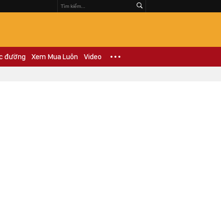
c đường
Xem Mua Luôn
Video