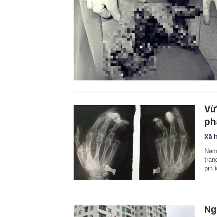
Vừ
ph
Xã 
Nam 
trạn
pin 
Ng