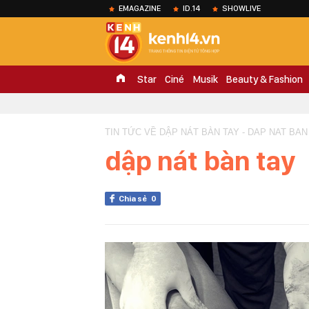
EMAGAZINE
ID.14
SHOWLIVE
Star
Ciné
Musik
Beauty & Fashion
TIN TỨC VỀ DẬP NÁT BÀN TAY - DAP NAT BAN
dập nát bàn tay
Chia sẻ
0