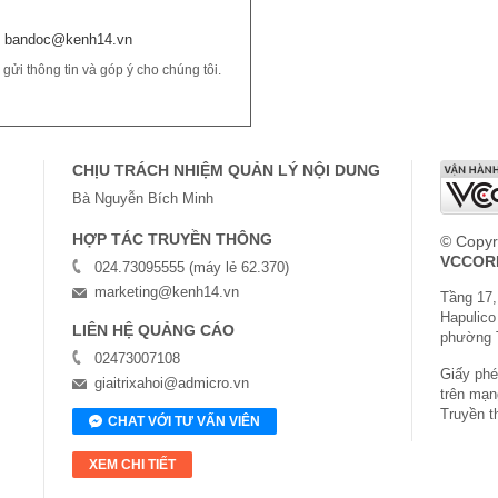
bandoc@kenh14.vn
ửi thông tin và góp ý cho chúng tôi.
CHỊU TRÁCH NHIỆM QUẢN LÝ NỘI DUNG
Bà Nguyễn Bích Minh
HỢP TÁC TRUYỀN THÔNG
© Copyr
VCCOR
024.73095555 (máy lẻ 62.370)
marketing@kenh14.vn
Tầng 17,
Hapulico
LIÊN HỆ QUẢNG CÁO
phường 
02473007108
Giấy phép
giaitrixahoi@admicro.vn
trên mạn
Truyền t
CHAT VỚI TƯ VẤN VIÊN
XEM CHI TIẾT