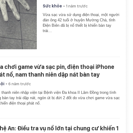
-
Sức khỏe
1 năm trước
Vừa sạc vừa sử dụng điện thoại, một người
đàn ông 42 tuổi ở huyện Mường Chà, tỉnh
Điện Biên đã bị nổ thiết bị khiến bàn tay
trái…
a chơi game vừa sạc pin, điện thoại iPhone
át nổ, nam thanh niên dập nát bàn tay
-
hội
6 năm trước
thanh niên nhập viện tại Bệnh viện Đa khoa II Lâm Đồng trong tình
g bàn tay trái dập nát, ngón út bị đứt 2 đốt do vừa chơi game vừa sạc
khiến điện thoại phát nổ.
hệ An: Điều tra vụ nổ lớn tại chung cư khiến 1