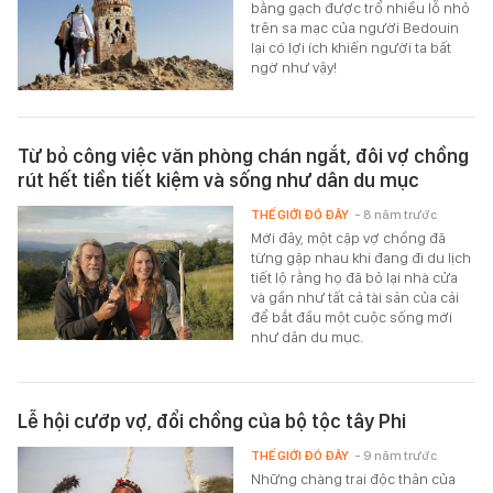
bằng gạch được trổ nhiều lỗ nhỏ
trên sa mạc của người Bedouin
lại có lợi ích khiến người ta bất
ngờ như vậy!
Từ bỏ công việc văn phòng chán ngắt, đôi vợ chồng
rút hết tiền tiết kiệm và sống như dân du mục
THẾ GIỚI ĐÓ ĐÂY
- 8 năm trước
Mới đây, một cặp vợ chồng đã
từng gặp nhau khi đang đi du lịch
tiết lộ rằng họ đã bỏ lại nhà cửa
và gần như tất cả tài sản của cải
để bắt đầu một cuộc sống mới
như dân du mục.
Lễ hội cướp vợ, đổi chồng của bộ tộc tây Phi
THẾ GIỚI ĐÓ ĐÂY
- 9 năm trước
Những chàng trai độc thân của