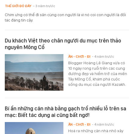
THẾ GIỚI ĐÓ ĐÂY
- 3 năm trước
Chim ưng có thể đi săn cùng con người là vì nó coi con người là đối
tác đáng tin cậy.
Du khách Việt theo chân người du mục trên thảo
nguyên Mông Cổ
ĂN - CHƠI - ĐI
- 4 năm trước
Blogger Hoàng Lê Giang vừa có
10 ngày rong ruổi trên các cung
đường đẹp và hiểm trở của miền
Tây Mông Cổ, khám phá cuộc
sống du mục của người Kazakh.
Bí ẩn những căn nhà bằng gạch trổ nhiều lỗ trên sa
mạc: Biết tác dụng ai cũng bất ngờ!
ĂN - CHƠI - ĐI
- 4 năm trước
Hoá ra những căn nhà nhỏ xây