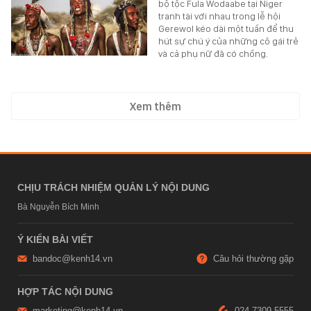
bộ tộc Fula Wodaabe tại Niger
tranh tài với nhau trong lễ hội
Gerewol kéo dài một tuần để thu
hút sự chú ý của những cô gái trẻ
và cả phụ nữ đã có chồng.
Xem thêm
CHỊU TRÁCH NHIỆM QUẢN LÝ NỘI DUNG
Bà Nguyễn Bích Minh
Ý KIẾN BÀI VIẾT
bandoc@kenh14.vn
Câu hỏi thường gặp
HỢP TÁC NỘI DUNG
marketing@kenh14.vn
024 7309 5555