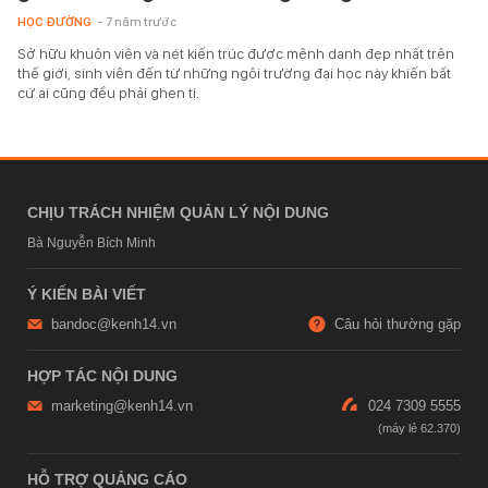
HỌC ĐƯỜNG
- 7 năm trước
Sở hữu khuôn viên và nét kiến trúc được mệnh danh đẹp nhất trên
thế giới, sinh viên đến từ những ngôi trường đại học này khiến bất
cứ ai cũng đều phải ghen tị.
CHỊU TRÁCH NHIỆM QUẢN LÝ NỘI DUNG
Bà Nguyễn Bích Minh
Ý KIẾN BÀI VIẾT
bandoc@kenh14.vn
Câu hỏi thường gặp
HỢP TÁC NỘI DUNG
marketing@kenh14.vn
024 7309 5555
HỖ TRỢ QUẢNG CÁO