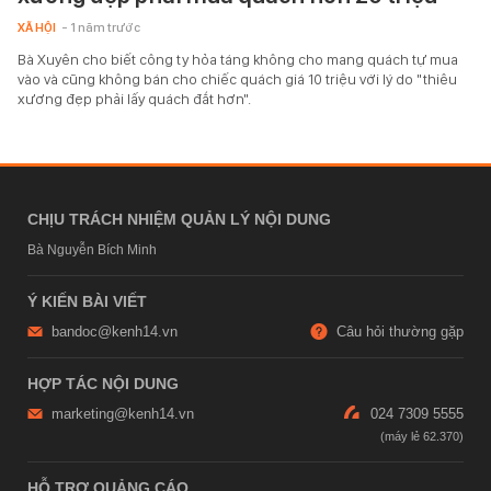
XÃ HỘI
- 1 năm trước
Bà Xuyên cho biết công ty hỏa táng không cho mang quách tự mua
vào và cũng không bán cho chiếc quách giá 10 triệu với lý do "thiêu
xương đẹp phải lấy quách đắt hơn".
CHỊU TRÁCH NHIỆM QUẢN LÝ NỘI DUNG
Bà Nguyễn Bích Minh
Ý KIẾN BÀI VIẾT
bandoc@kenh14.vn
Câu hỏi thường gặp
HỢP TÁC NỘI DUNG
marketing@kenh14.vn
024 7309 5555
HỖ TRỢ QUẢNG CÁO