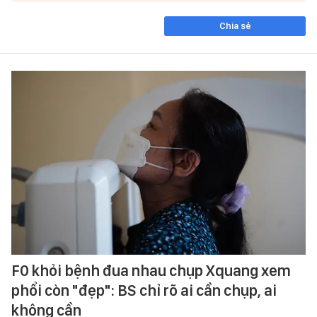
Chia sẻ
F0 khỏi bệnh đua nhau chụp Xquang xem
phổi còn "đẹp": BS chỉ rõ ai cần chụp, ai
không cần