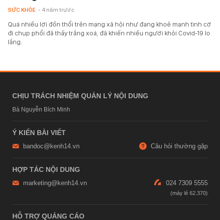
SỨC KHỎE
- 4 năm trước
Quá nhiều lời đồn thổi trên mạng xã hội như đang khoẻ mạnh tình cờ
đi chụp phổi đã thấy trắng xoá, đã khiến nhiều người khỏi Covid-19 lo
lắng.
CHỊU TRÁCH NHIỆM QUẢN LÝ NỘI DUNG
Bà Nguyễn Bích Minh
Ý KIẾN BÀI VIẾT
bandoc@kenh14.vn
Câu hỏi thường gặp
HỢP TÁC NỘI DUNG
marketing@kenh14.vn
024 7309 5555
HỖ TRỢ QUẢNG CÁO