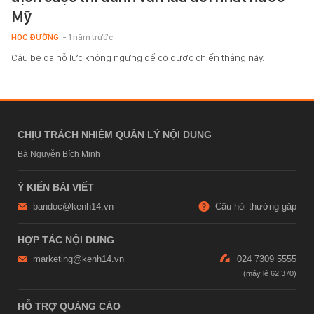
Mỹ
HỌC ĐƯỜNG
- 1 năm trước
Cậu bé đã nỗ lực không ngừng để có được chiến thắng này.
CHỊU TRÁCH NHIỆM QUẢN LÝ NỘI DUNG
Bà Nguyễn Bích Minh
Ý KIẾN BÀI VIẾT
bandoc@kenh14.vn
Câu hỏi thường gặp
HỢP TÁC NỘI DUNG
marketing@kenh14.vn
024 7309 5555
HỖ TRỢ QUẢNG CÁO