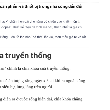
ố sản phẩm và thiết bị trong nhà cũng dần đổi
"hack" chân thon dài cho nàng có chiều cao khiêm tốn
hopee: Thiết kế điệu đà xinh mê tơi, thích nhất là giá chỉ
n Hằng: Lên đồ lần nào "ná thở" lần đó, toàn mẫu giá rẻ và rất
ửa truyền thống
ơi" chính là chìa khóa cửa truyền thống.
 có ấn tượng rằng ngày xưa ai khi ra ngoài cũng
siêu bự, lủng lẳng trên người.
 diễn ra ở cuộc sống hiện đại, chìa khóa chẳng