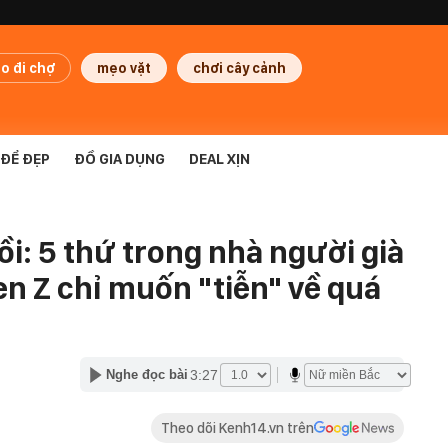
o đi chợ
mẹo vặt
chơi cây cảnh
ĐỂ ĐẸP
ĐỒ GIA DỤNG
DEAL XỊN
ồi: 5 thứ trong nhà người già
n Z chỉ muốn "tiễn" về quá
3:27
Nghe đọc bài
Theo dõi Kenh14.vn trên