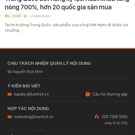
nóng 700%, hơn 20 quốc gia săn mua
ĂN - CHƠI - ĐI
- 2 năm trước
Tại thị trường Trung Quốc, sản phẩm cua sống Việt Nam rất được ưa
chuộng.
CHỊU TRÁCH NHIỆM QUẢN LÝ NỘI DUNG
Bà Nguyễn Bích Minh
Ý KIẾN BÀI VIẾT
bandoc@kenh14.vn
Câu hỏi thường gặp
HỢP TÁC NỘI DUNG
marketing@kenh14.vn
024 7309 5555