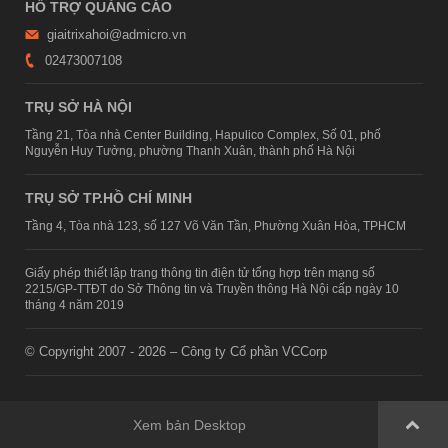
HỖ TRỢ QUẢNG CÁO
giaitrixahoi@admicro.vn
02473007108
TRỤ SỞ HÀ NỘI
Tầng 21, Tòa nhà Center Building, Hapulico Complex, Số 01, phố
Nguyễn Huy Tưởng, phường Thanh Xuân, thành phố Hà Nội
TRỤ SỞ TP.HỒ CHÍ MINH
Tầng 4, Tòa nhà 123, số 127 Võ Văn Tần, Phường Xuân Hòa, TPHCM
Giấy phép thiết lập trang thông tin điện tử tổng hợp trên mạng số
2215/GP-TTĐT do Sở Thông tin và Truyền thông Hà Nội cấp ngày 10
tháng 4 năm 2019
© Copyright 2007 - 2026 – Công ty Cổ phần VCCorp
Xem bản Desktop