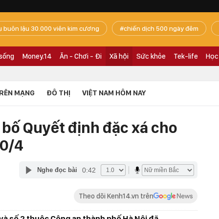
ụ buôn lậu 30.000 viên kim cương
chiến dịch 500 ngày đêm
 sống
Money.14
Ăn - Chơi - Đi
Xã hội
Sức khỏe
Tek-life
Học
RÊN MẠNG
ĐÔ THỊ
VIỆT NAM HÔM NAY
 bố Quyết định đặc xá cho
30/4
0:42
Nghe đọc bài
Theo dõi Kenh14.vn trên
 và số 2 thuộc Công an thành phố Hà Nội đã