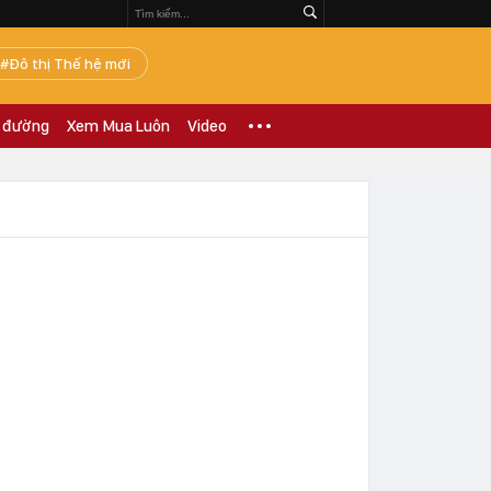
Đô thị Thế hệ mới
 đường
Xem Mua Luôn
Video