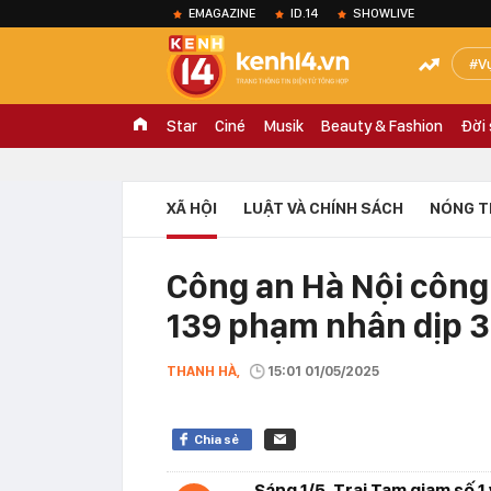
EMAGAZINE
ID.14
SHOWLIVE
V
Star
Ciné
Musik
Beauty & Fashion
Đời
XÃ HỘI
LUẬT VÀ CHÍNH SÁCH
NÓNG T
Công an Hà Nội công
139 phạm nhân dịp 
THANH HÀ,
15:01 01/05/2025
Chia sẻ
Sáng 1/5, Trại Tạm giam số 1