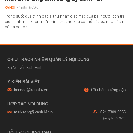
XÃ HỘI
- 1 năm trước
Trong suốt quá trình bác sĩ thu nhận giác mạc của ba, người con trai
điềm tĩnh, mắt không rời, thỉnh thoảng xoa cơ thể của ba như cách
để ba bớt đau.
CHỊU TRÁCH NHIỆM QUẢN LÝ NỘI DUNG
Bà Nguyễn Bích Minh
Ý KIẾN BÀI VIẾT
bandoc@kenh14.vn
Câu hỏi thường gặp
HỢP TÁC NỘI DUNG
marketing@kenh14.vn
024 7309 5555
HỖ TRỢ QUẢNG CÁO