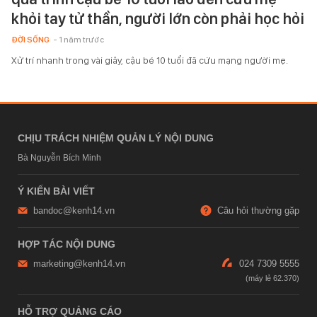
khỏi tay tử thần, người lớn còn phải học hỏi
ĐỜI SỐNG
- 1 năm trước
Xử trí nhanh trong vài giây, cậu bé 10 tuổi đã cứu mạng người mẹ.
CHỊU TRÁCH NHIỆM QUẢN LÝ NỘI DUNG
Bà Nguyễn Bích Minh
Ý KIẾN BÀI VIẾT
bandoc@kenh14.vn
Câu hỏi thường gặp
HỢP TÁC NỘI DUNG
marketing@kenh14.vn
024 7309 5555
HỖ TRỢ QUẢNG CÁO