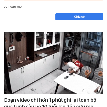
con cứu mẹ
Chia sẻ
Đoạn video chỉ hơn 1 phút ghi lại toàn bộ
quá trình cậu bé 10 tuổi lao đến cứu mẹ