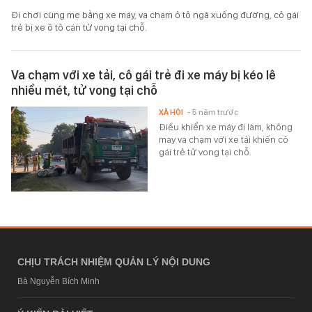
Đi chơi cùng mẹ bằng xe máy, va chạm ô tô ngã xuống đường, cô gái
trẻ bị xe ô tô cán tử vong tại chỗ.
Va chạm với xe tải, cô gái trẻ đi xe máy bị kéo lê
nhiều mét, tử vong tại chỗ
XÃ HỘI
- 5 năm trước
Điều khiển xe máy đi làm, không
may va chạm với xe tải khiến cô
gái trẻ tử vong tại chỗ.
CHỊU TRÁCH NHIỆM QUẢN LÝ NỘI DUNG
Bà Nguyễn Bích Minh