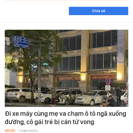
Chia sẻ
Đi xe máy cùng mẹ va chạm ô tô ngã xuống
đường, cô gái trẻ bị cán tử vong
XÃ HỘI
- 1 năm trước