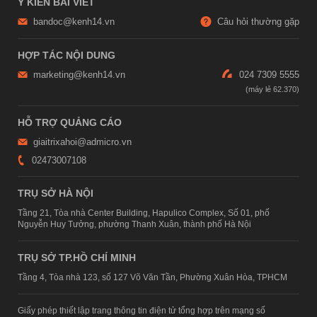
Ý KIẾN BÀI VIẾT
bandoc@kenh14.vn
Câu hỏi thường gặp
HỢP TÁC NỘI DUNG
marketing@kenh14.vn
024 7309 5555
HỖ TRỢ QUẢNG CÁO
giaitrixahoi@admicro.vn
02473007108
TRỤ SỞ HÀ NỘI
Tầng 21, Tòa nhà Center Building, Hapulico Complex, Số 01, phố
Nguyễn Huy Tưởng, phường Thanh Xuân, thành phố Hà Nội
TRỤ SỞ TP.HỒ CHÍ MINH
Tầng 4, Tòa nhà 123, số 127 Võ Văn Tần, Phường Xuân Hòa, TPHCM
Giấy phép thiết lập trang thông tin điện tử tổng hợp trên mạng số