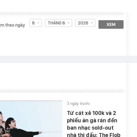
8
THÁNG 8
2026
XEM
m theo ngày
3 ngày trước
Từ cát xê 100k và 2
phiếu ăn gà rán đến
ban nhạc sold-out
nhà thi đấu: The Flob