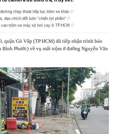
n đường chạy thoát tiếp tục trộm xe khác
 đạo chích đốt luôn "chiến lợi phẩm"
hi can trộm xe máy xịt hơi cay ở TP.HCM
, quận Gò Vấp (TP HCM) đã tiếp nhận trình báo
ỉnh Bình Phước) về vụ mất trộm ở đường Nguyễn Văn