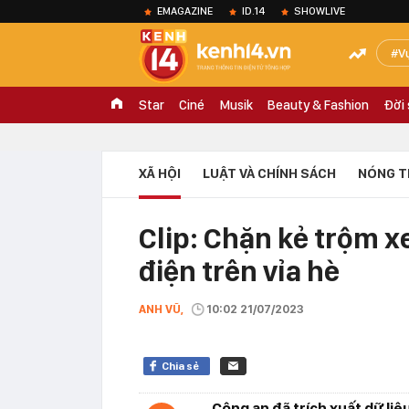
EMAGAZINE
ID.14
SHOWLIVE
V
Star
Ciné
Musik
Beauty & Fashion
Đời
XÃ HỘI
LUẬT VÀ CHÍNH SÁCH
NÓNG T
Clip: Chặn kẻ trộm xe
điện trên vỉa hè
ANH VŨ,
10:02 21/07/2023
Chia sẻ
Công an đã trích xuất dữ liệ