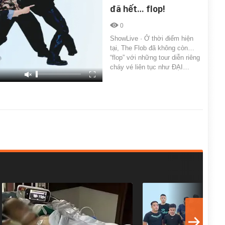
đã hết… flop!
0
ShowLive · Ở thời điểm hiện
tại, The Flob đã không còn…
“flop” với những tour diễn riêng
cháy vé liên tục như ĐẠI…