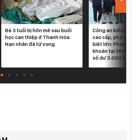
Bé 3 tuổi bị hôn mê sau buổi
Công an kiểm tra 5 
học can thiệp ở Thanh Hóa:
cao cấp, phá chuyê
Nạn nhân đã tử vong
biệt lớn: Phong tỏa
khoản tại 36 ngân h
số dư 3.000 tỷ
ÂM