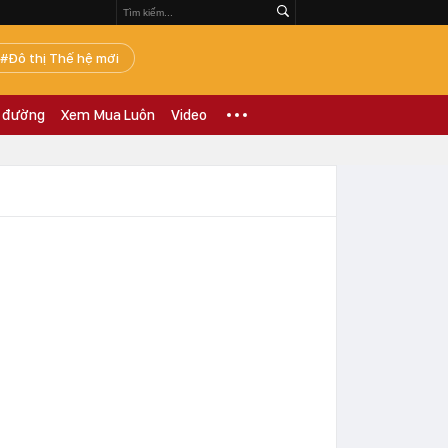
Đô thị Thế hệ mới
 đường
Xem Mua Luôn
Video