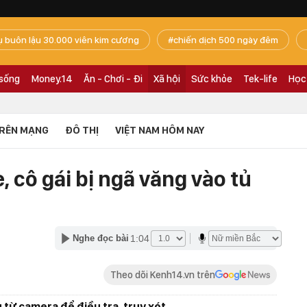
ụ buôn lậu 30.000 viên kim cương
chiến dịch 500 ngày đêm
 sống
Money.14
Ăn - Chơi - Đi
Xã hội
Sức khỏe
Tek-life
Học
RÊN MẠNG
ĐÔ THỊ
VIỆT NAM HÔM NAY
, cô gái bị ngã văng vào tủ
1:04
Nghe đọc bài
Theo dõi Kenh14.vn trên
u từ camera để điều tra, truy xét.