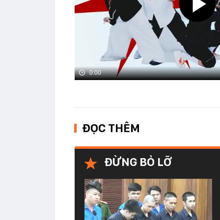
0:00
ĐỌC THÊM
ĐỪNG BỎ LỠ