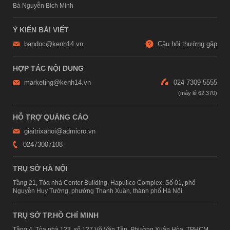
Bà Nguyễn Bích Minh
Ý KIẾN BÀI VIẾT
bandoc@kenh14.vn
Câu hỏi thường gặp
HỢP TÁC NỘI DUNG
marketing@kenh14.vn
024 7309 5555
HỖ TRỢ QUẢNG CÁO
giaitrixahoi@admicro.vn
02473007108
TRỤ SỞ HÀ NỘI
Tầng 21, Tòa nhà Center Building, Hapulico Complex, Số 01, phố
Nguyễn Huy Tưởng, phường Thanh Xuân, thành phố Hà Nội
TRỤ SỞ TP.HỒ CHÍ MINH
Tầng 4, Tòa nhà 123, số 127 Võ Văn Tần, Phường Xuân Hòa, TPHCM