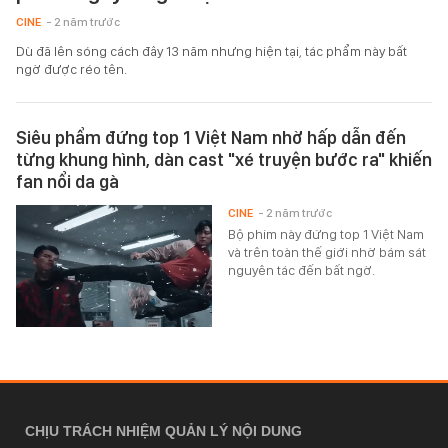
CINE
- 2 năm trước
Dù đã lên sóng cách đây 13 năm nhưng hiện tại, tác phẩm này bất
ngờ được réo tên.
Siêu phẩm đứng top 1 Việt Nam nhờ hấp dẫn đến
từng khung hình, dàn cast "xé truyện bước ra" khiến
fan nổi da gà
CINE
- 2 năm trước
Bộ phim này đứng top 1 Việt Nam
và trên toàn thế giới nhờ bám sát
nguyên tác đến bất ngờ.
CHỊU TRÁCH NHIỆM QUẢN LÝ NỘI DUNG