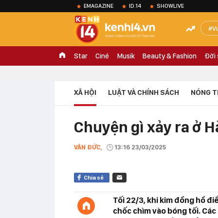
EMAGAZINE
ID.14
SHOWLIVE
V
Star
Ciné
Musik
Beauty & Fashion
Đời
XÃ HỘI
LUẬT VÀ CHÍNH SÁCH
NÓNG T
Chuyện gì xảy ra ở Hà
VÂN ĐỨC,
13:16 23/03/2025
Chia sẻ
Tối 22/3, khi kim đồng hồ 
chốc chìm vào bóng tối. Các