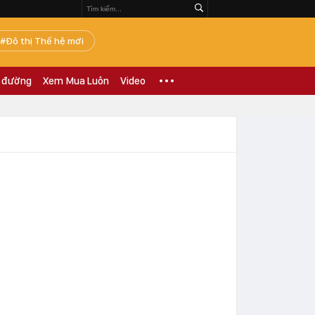
Đô thị Thế hệ mới
 đường
Xem Mua Luôn
Video