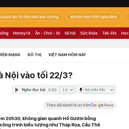
ụ buôn lậu 30.000 viên kim cương
chiến dịch 500 ngày đêm
 sống
Money.14
Ăn - Chơi - Đi
Xã hội
Sức khỏe
Tek-life
Học
RÊN MẠNG
ĐÔ THỊ
VIỆT NAM HÔM NAY
 Nội vào tối 22/3?
0:50
Nghe đọc bài
Theo dõi Kenh14.vn trên
điểm 20h30, không gian quanh Hồ Gươm bỗng
 công trình biểu tượng như Tháp Rùa, Cầu Thê