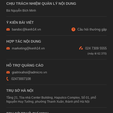
CHỊU TRÁCH NHIỆM QUẢN LÝ NỘI DUNG
Bà Nguyễn Bích Minh
Ý KIẾN BÀI VIẾT
bandoc@kenh14.vn
Câu hỏi thường gặp
HỢP TÁC NỘI DUNG
marketing@kenh14.vn
024 7309 5555
HỖ TRỢ QUẢNG CÁO
giaitrixahoi@admicro.vn
02473007108
TRỤ SỞ HÀ NỘI
Tầng 21, Tòa nhà Center Building, Hapulico Complex, Số 01, phố
Nguyễn Huy Tưởng, phường Thanh Xuân, thành phố Hà Nội