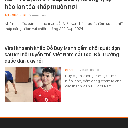
hào lan tỏa khắp muôn nơi
ĂN - CHƠI - ĐI
- 2 năm trước
Những chiếc bánh mang màu sắc Việt Nam bất ngờ “chiếm spotlight”,
thắp sáng niềm vui chiến thắng AFF Cup 2024.
Viral khoảnh khắc Đỗ Duy Mạnh cầm chổi quét dọn
sau khi hội tuyển thủ Việt Nam cắt tóc: Đội trưởng
quốc dân đây rồi
SPORT
- 2 năm trước
Duy Mạnh không còn "gắt" mà
hiền lành, đảm đang chăm lo cho
các thành viên ĐT Việt Nam.