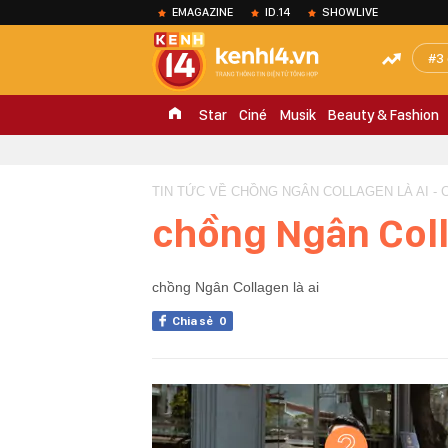
EMAGAZINE
ID.14
SHOWLIVE
3
Star
Ciné
Musik
Beauty & Fashion
TIN TỨC VỀ CHỒNG NGÂN COLLAGEN LÀ AI -
chồng Ngân Coll
chồng Ngân Collagen là ai
Chia sẻ
0