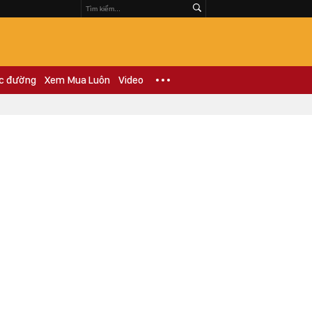
c đường
Xem Mua Luôn
Video