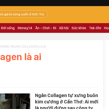
 cô gái bị sóng cuốn ở Sơn Trà
Đời sống
Money.14
Ăn - Chơi - Đi
Xã hội
Sức khỏe
Tek-life
Họ
 CHONG NGAN COLLAGEN LA AI
agen là ai
Ngân Collagen tự xưng buôn
kim cương ở Cần Thơ: Ai mới
là người đứng sau công ty