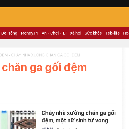
Đời sống
Money.14
Ăn - Chơi - Đi
Xã hội
Sức khỏe
Tek-life
Họ
ĐỆM - CHAY NHA XUONG CHAN GA GOI DEM
 chăn ga gối đệm
Cháy nhà xưởng chăn ga gối
đệm, một nữ sinh tử vong