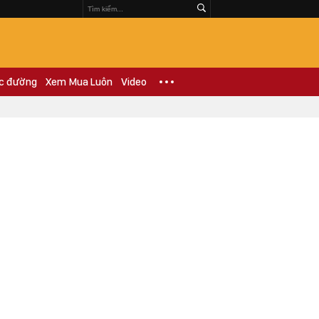
c đường
Xem Mua Luôn
Video