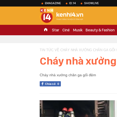
EMAGAZINE
ID.14
SHOWLIVE
Star
Ciné
Musik
Beauty & Fashion
TIN TỨC VỀ CHÁY NHÀ XƯỞNG CHĂN GA GỐI 
Cháy nhà xưởng
Cháy nhà xưởng chăn ga gối đệm
Chia sẻ
0