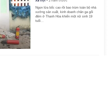
-
Xã hội
2 năm trước
Ngọn lửa bốc cao rồi bao trùm toàn bộ nhà
xưởng sản xuất, kinh doanh chăn ga gối
đệm ở Thanh Hóa khiến một nữ sinh 19
tuổi…