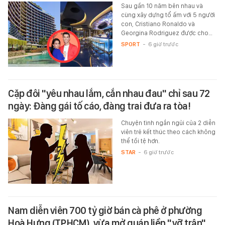
Sau gần 10 năm bên nhau và
cùng xây dựng tổ ấm với 5 người
con, Cristiano Ronaldo và
Georgina Rodriguez được cho…
SPORT
-
6 giờ trước
Cặp đôi "yêu nhau lắm, cắn nhau đau" chỉ sau 72
ngày: Đàng gái tố cáo, đàng trai đưa ra tòa!
Chuyện tình ngắn ngủi của 2 diễn
viên trẻ kết thúc theo cách không
thể tồi tệ hơn.
STAR
-
6 giờ trước
Nam diễn viên 700 tỷ giờ bán cà phê ở phường
Hoà Hưng (TP.HCM), vừa mở quán liền "vỡ trận"