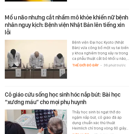
Mổ u não nhưng cắt nhầm mô khỏe khiến nữ bệnh
nhân nguy kịch: Bệnh viện Nhật Bản lên tiếng xin
lỗi
Bệnh viện Đại học Kyoto (Nhật
Bản) vừa công bố một vụ tai biến
y khoa nghiêm trọng xảy ra trong
ca phẫu thuật cắt bỏ khối u não,…
THẾ GIỚI ĐÓ ĐÂY
-
36 phút trước
Cô giáo cứu sống học sinh hóc nắp bút: Bài học
“xương máu” cho mọi phụ huynh
Thấy học sinh bị ngạt thở do
ngậm nắp bút, cô giáo đã áp
dụng chuẩn xác thủ thuật
Heimlich chỉ trong vòng 60 giây…