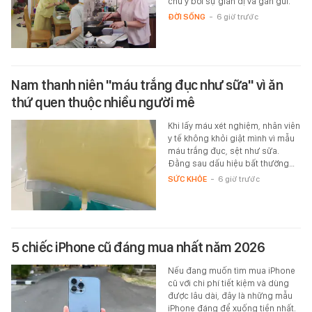
chú ý bởi sự giản dị và gần gũi.
ĐỜI SỐNG
-
6 giờ trước
Nam thanh niên "máu trắng đục như sữa" vì ăn
thứ quen thuộc nhiều người mê
Khi lấy máu xét nghiệm, nhân viên
y tế không khỏi giật mình vì mẫu
máu trắng đục, sệt như sữa.
Đằng sau dấu hiệu bất thường…
SỨC KHỎE
-
6 giờ trước
5 chiếc iPhone cũ đáng mua nhất năm 2026
Nếu đang muốn tìm mua iPhone
cũ với chi phí tiết kiệm và dùng
được lâu dài, đây là những mẫu
iPhone đáng để xuống tiền nhất.