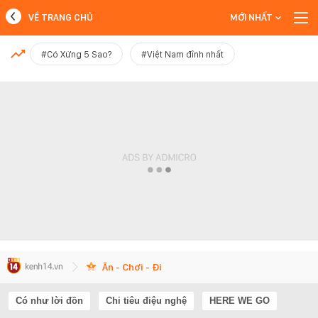
VỀ TRANG CHỦ
MỚI NHẤT
MỚI NHẤT
#Có Xứng 5 Sao?
#Việt Nam đỉnh nhất
Xem thêm
Ăn - Chơi - Đi
Có như lời đồn
Chi tiêu điệu nghệ
HERE WE GO