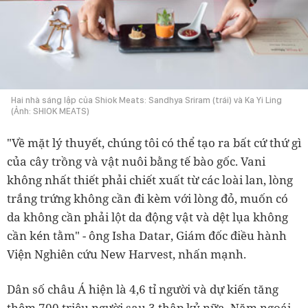
Hai nhà sáng lập của Shiok Meats: Sandhya Sriram (trái) và Ka Yi Ling
(Ảnh: SHIOK MEATS)
"Về mặt lý thuyết, chúng tôi có thể tạo ra bất cứ thứ gì
của cây trồng và vật nuôi bằng tế bào gốc. Vani
không nhất thiết phải chiết xuất từ các loài lan, lòng
trắng trứng không cần đi kèm với lòng đỏ, muốn có
da không cần phải lột da động vật và dệt lụa không
cần kén tằm" - ông Isha Datar, Giám đốc điều hành
Viện Nghiên cứu New Harvest, nhấn mạnh.
Dân số châu Á hiện là 4,6 tỉ người và dự kiến tăng
thêm 700 triệu người sau 3 thập kỷ nữa. Năm ngoái,