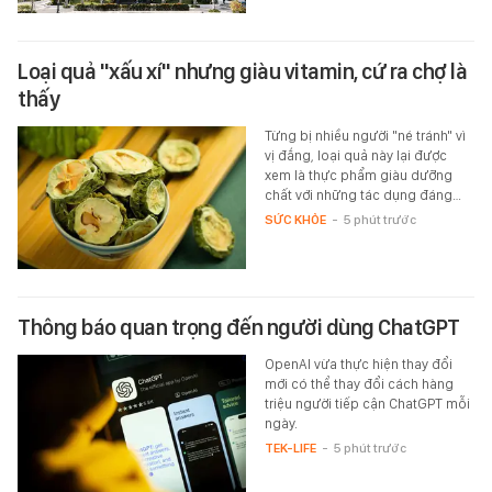
Loại quả "xấu xí" nhưng giàu vitamin, cứ ra chợ là
thấy
Từng bị nhiều người "né tránh" vì
vị đắng, loại quả này lại được
xem là thực phẩm giàu dưỡng
chất với những tác dụng đáng…
SỨC KHỎE
-
5 phút trước
Thông báo quan trọng đến người dùng ChatGPT
OpenAI vừa thực hiện thay đổi
mới có thể thay đổi cách hàng
triệu người tiếp cận ChatGPT mỗi
ngày.
TEK-LIFE
-
5 phút trước