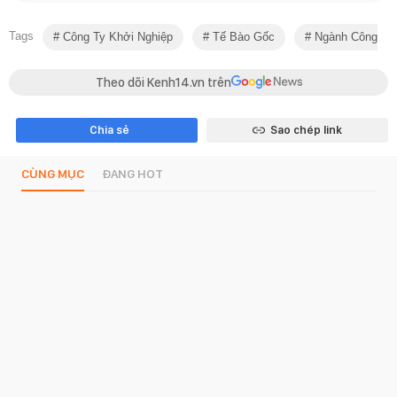
Tags
Công Ty Khởi Nghiệp
Tế Bào Gốc
Ngành Công Ng
Theo dõi Kenh14.vn trên
Chia sẻ
Sao chép link
CÙNG MỤC
ĐANG HOT