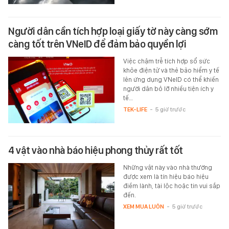
Người dân cần tích hợp loại giấy tờ này càng sớm
càng tốt trên VNeID để đảm bảo quyền lợi
Việc chậm trễ tích hợp sổ sức
khỏe điện tử và thẻ bảo hiểm y tế
lên ứng dụng VNeID có thể khiến
người dân bỏ lỡ nhiều tiện ích y
tế…
TEK-LIFE
-
5 giờ trước
4 vật vào nhà báo hiệu phong thủy rất tốt
Những vật này vào nhà thường
được xem là tín hiệu báo hiệu
điềm lành, tài lộc hoặc tin vui sắp
đến.
XEM MUA LUÔN
-
5 giờ trước