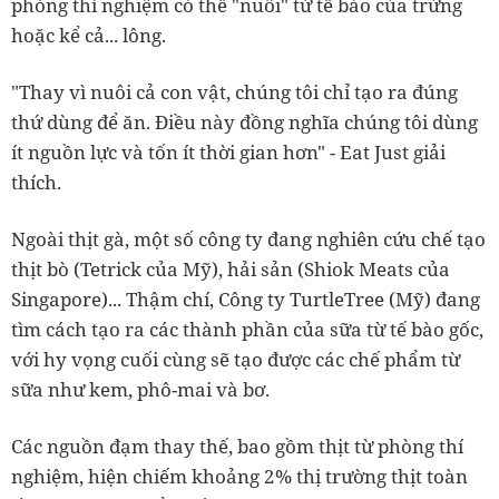
phòng thí nghiệm có thể "nuôi" từ tế bào của trứng
hoặc kể cả... lông.
"Thay vì nuôi cả con vật, chúng tôi chỉ tạo ra đúng
thứ dùng để ăn. Điều này đồng nghĩa chúng tôi dùng
ít nguồn lực và tốn ít thời gian hơn" - Eat Just giải
thích.
Ngoài thịt gà, một số công ty đang nghiên cứu chế tạo
thịt bò (Tetrick của Mỹ), hải sản (Shiok Meats của
Singapore)... Thậm chí, Công ty TurtleTree (Mỹ) đang
tìm cách tạo ra các thành phần của sữa từ tế bào gốc,
với hy vọng cuối cùng sẽ tạo được các chế phẩm từ
sữa như kem, phô-mai và bơ.
Các nguồn đạm thay thế, bao gồm thịt từ phòng thí
nghiệm, hiện chiếm khoảng 2% thị trường thịt toàn