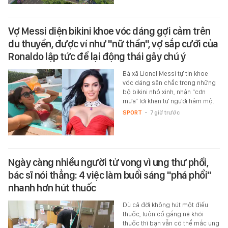
Vợ Messi diện bikini khoe vóc dáng gợi cảm trên
du thuyền, được ví như "nữ thần", vợ sắp cưới của
Ronaldo lập tức để lại động thái gây chú ý
Bà xã Lionel Messi tự tin khoe
vóc dáng săn chắc trong những
bộ bikini nhỏ xinh, nhận "cơn
mưa" lời khen từ người hâm mộ.
SPORT
-
7 giờ trước
Ngày càng nhiều người tử vong vì ung thư phổi,
bác sĩ nói thẳng: 4 việc làm buổi sáng "phá phổi"
nhanh hơn hút thuốc
Dù cả đời không hút một điếu
thuốc, luôn cố gắng né khói
thuốc thì bạn vẫn có thể mắc ung