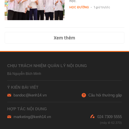
học.
HỌC ĐƯỜNG
-
1 giờ trước
Xem thêm
CHỊU TRÁCH NHIỆM QUẢN LÝ NỘI DUNG
Bà Nguyễn Bích Minh
Ý KIẾN BÀI VIẾT
bandoc@kenh14.vn
Câu hỏi thường gặp
HỢP TÁC NỘI DUNG
marketing@kenh14.vn
024 7309 5555