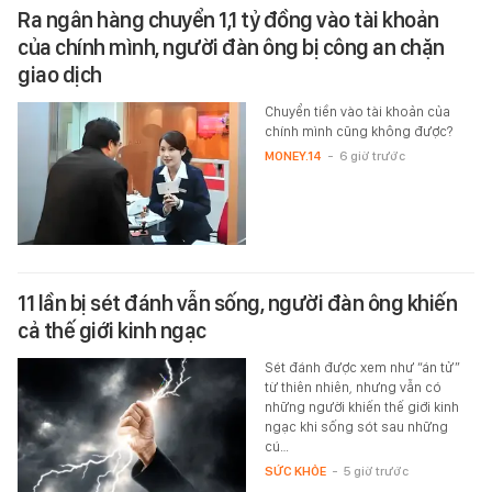
Ra ngân hàng chuyển 1,1 tỷ đồng vào tài khoản
của chính mình, người đàn ông bị công an chặn
giao dịch
Chuyển tiền vào tài khoản của
chính mình cũng không được?
MONEY.14
-
6 giờ trước
11 lần bị sét đánh vẫn sống, người đàn ông khiến
cả thế giới kinh ngạc
Sét đánh được xem như “án tử”
từ thiên nhiên, nhưng vẫn có
những người khiến thế giới kinh
ngạc khi sống sót sau những
cú…
SỨC KHỎE
-
5 giờ trước