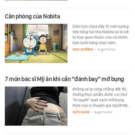
Căn phòng của Nobita
Diện tích chưa đầy 10 mét vuông
trên tầng hai nhà Nobita lại là nơi
tụ họp quen thuộc của cả nhóm
bạn suốt hàng chục năm.
HỌC ĐƯỜNG
-
5 giờ trước
7 món bác sĩ Mỹ ăn khi cần "đánh bay" mỡ bụng
Không xa lạ cũng chẳng đắt đỏ,
những thực phẩm được coi như
"bí quyết" quét sạch mỡ bụng
thừa của vị chuyên gia người Mỹ…
SỨC KHỎE
-
4 giờ trước