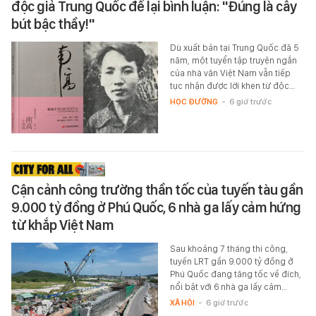
độc giả Trung Quốc để lại bình luận: "Đúng là cây
bút bậc thầy!"
Dù xuất bản tại Trung Quốc đã 5
năm, một tuyển tập truyện ngắn
của nhà văn Việt Nam vẫn tiếp
tục nhận được lời khen từ độc…
HỌC ĐƯỜNG
-
6 giờ trước
Cận cảnh công trường thần tốc của tuyến tàu gần
9.000 tỷ đồng ở Phú Quốc, 6 nhà ga lấy cảm hứng
từ khắp Việt Nam
Sau khoảng 7 tháng thi công,
tuyến LRT gần 9.000 tỷ đồng ở
Phú Quốc đang tăng tốc về đích,
nổi bật với 6 nhà ga lấy cảm…
XÃ HỘI
-
6 giờ trước