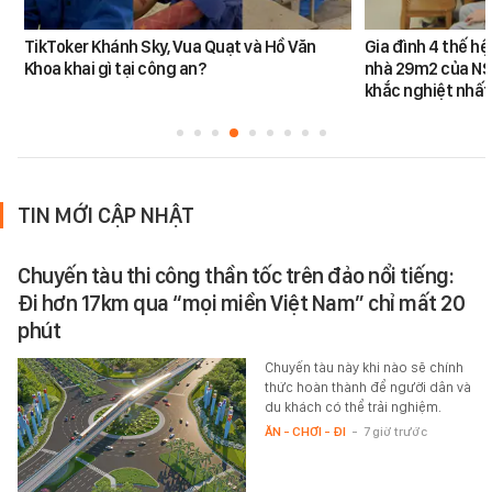
TikToker Khánh Sky, Vua Quạt và Hồ Văn
Gia đình 4 thế h
Khoa khai gì tại công an?
nhà 29m2 của NS
khắc nghiệt nhất
TIN MỚI CẬP NHẬT
Chuyến tàu thi công thần tốc trên đảo nổi tiếng:
Đi hơn 17km qua “mọi miền Việt Nam” chỉ mất 20
phút
Chuyến tàu này khi nào sẽ chính
thức hoàn thành để người dân và
du khách có thể trải nghiệm.
ĂN - CHƠI - ĐI
-
7 giờ trước