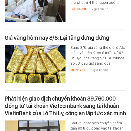
thư phổi vì 4 thói quen buổi…
SỨC KHỎE
-
7 giờ trước
Giá vàng hôm nay 8/8: Lại tăng dựng đứng
Sáng 8/8, giá vàng thế giới được
niêm yết trên Kitco ở mức 4.342
USD/ounce, tăng 97 USD/ounce
so với đầu giờ sáng qua.
MONEY.14
-
6 giờ trước
Phát hiện giao dịch chuyển khoản 89.760.000
đồng từ tài khoản Vietcombank sang tài khoản
VietinBank của Lò Thị Ly, công an lập tức xác minh
Sau khi phát hiện chuyển nhầm
gần 90 triệu đồng vào tài khoản