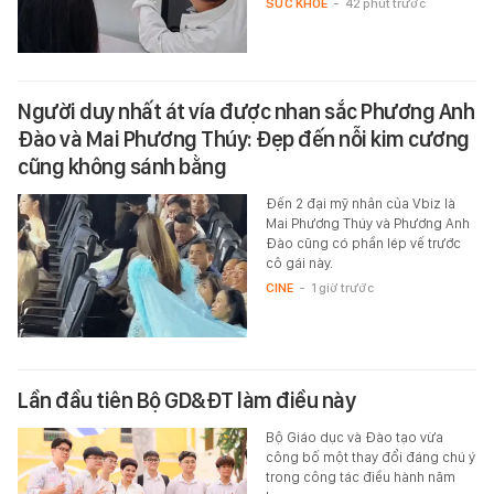
SỨC KHỎE
-
42 phút trước
Người duy nhất át vía được nhan sắc Phương Anh
Đào và Mai Phương Thúy: Đẹp đến nỗi kim cương
cũng không sánh bằng
Đến 2 đại mỹ nhân của Vbiz là
Mai Phương Thúy và Phương Anh
Đào cũng có phần lép vế trước
cô gái này.
CINE
-
1 giờ trước
Lần đầu tiên Bộ GD&ĐT làm điều này
Bộ Giáo dục và Đào tạo vừa
công bố một thay đổi đáng chú ý
trong công tác điều hành năm