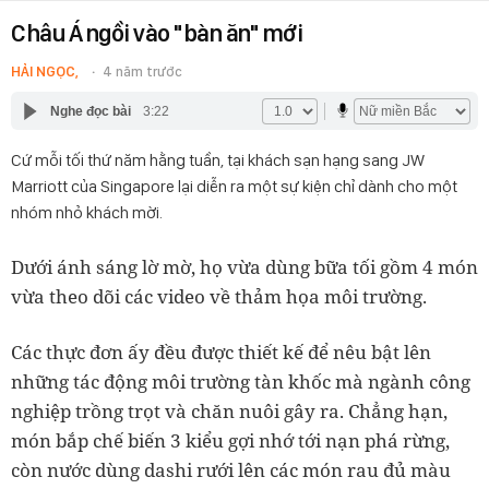
Châu Á ngồi vào "bàn ăn" mới
HẢI NGỌC,
4 năm trước
Nghe đọc bài
3:22
Cứ mỗi tối thứ năm hằng tuần, tại khách sạn hạng sang JW
Marriott của Singapore lại diễn ra một sự kiện chỉ dành cho một
nhóm nhỏ khách mời.
Dưới ánh sáng lờ mờ, họ vừa dùng bữa tối gồm 4 món
vừa theo dõi các video về thảm họa môi trường.
Các thực đơn ấy đều được thiết kế để nêu bật lên
những tác động môi trường tàn khốc mà ngành công
nghiệp trồng trọt và chăn nuôi gây ra. Chẳng hạn,
món bắp chế biến 3 kiểu gợi nhớ tới nạn phá rừng,
còn nước dùng dashi rưới lên các món rau đủ màu