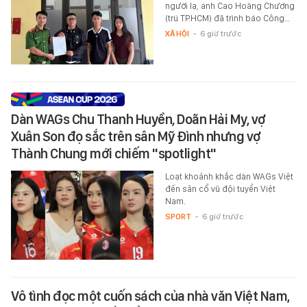
người lạ, anh Cao Hoàng Chương
(trú TP.HCM) đã trình báo Công…
XÃ HỘI
-
6 giờ trước
Dàn WAGs Chu Thanh Huyền, Doãn Hải My, vợ
Xuân Son đọ sắc trên sân Mỹ Đình nhưng vợ
Thành Chung mới chiếm "spotlight"
Loạt khoảnh khắc dàn WAGs Việt
đến sân cổ vũ đội tuyển Việt
Nam.
SPORT
-
6 giờ trước
Vô tình đọc một cuốn sách của nhà văn Việt Nam,