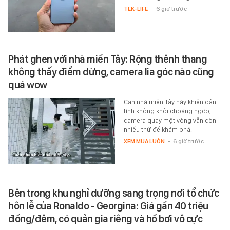
TEK-LIFE
-
6 giờ trước
Phát ghen với nhà miền Tây: Rộng thênh thang
không thấy điểm dừng, camera lia góc nào cũng
quá wow
Căn nhà miền Tây này khiến dân
tình không khỏi choáng ngợp,
camera quay một vòng vẫn còn
nhiều thứ để khám phá.
XEM MUA LUÔN
-
6 giờ trước
Bên trong khu nghỉ dưỡng sang trọng nơi tổ chức
hôn lễ của Ronaldo - Georgina: Giá gần 40 triệu
đồng/đêm, có quản gia riêng và hồ bơi vô cực