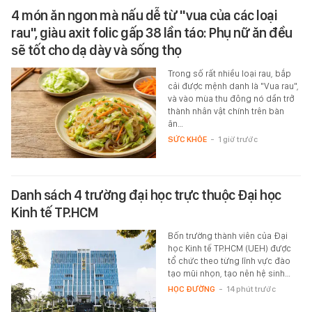
4 món ăn ngon mà nấu dễ từ "vua của các loại
rau", giàu axit folic gấp 38 lần táo: Phụ nữ ăn đều
sẽ tốt cho dạ dày và sống thọ
Trong số rất nhiều loại rau, bắp
cải được mệnh danh là "Vua rau",
và vào mùa thu đông nó dần trở
thành nhân vật chính trên bàn
ăn…
SỨC KHỎE
-
1 giờ trước
Danh sách 4 trường đại học trực thuộc Đại học
Kinh tế TP.HCM
Bốn trường thành viên của Đại
học Kinh tế TP.HCM (UEH) được
tổ chức theo từng lĩnh vực đào
tạo mũi nhọn, tạo nên hệ sinh…
HỌC ĐƯỜNG
-
14 phút trước