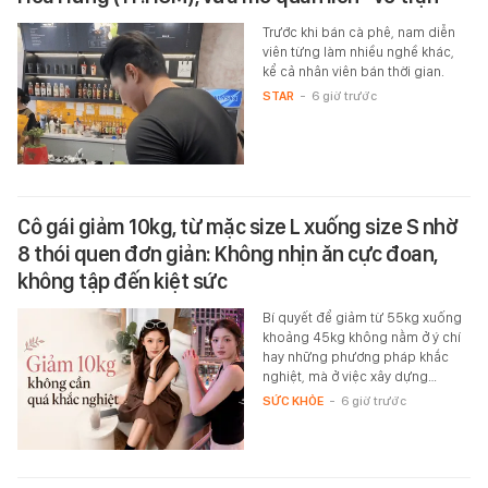
Trước khi bán cà phê, nam diễn
viên từng làm nhiều nghề khác,
kể cả nhân viên bán thời gian.
STAR
-
6 giờ trước
Cô gái giảm 10kg, từ mặc size L xuống size S nhờ
8 thói quen đơn giản: Không nhịn ăn cực đoan,
không tập đến kiệt sức
Bí quyết để giảm từ 55kg xuống
khoảng 45kg không nằm ở ý chí
hay những phương pháp khắc
nghiệt, mà ở việc xây dựng…
SỨC KHỎE
-
6 giờ trước