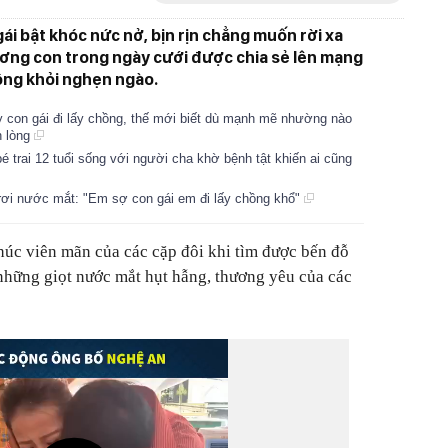
ái bật khóc nức nở, bịn rịn chẳng muốn rời xa
thương con trong ngày cưới được chia sẻ lên mạng
ông khỏi nghẹn ngào.
 con gái đi lấy chồng, thế mới biết dù mạnh mẽ nhường nào
n lòng
é trai 12 tuổi sống với người cha khờ bệnh tật khiến ai cũng
 rơi nước mắt: "Em sợ con gái em đi lấy chồng khổ"
úc viên mãn của các cặp đôi khi tìm được bến đỗ
 những giọt nước mắt hụt hẫng, thương yêu của các