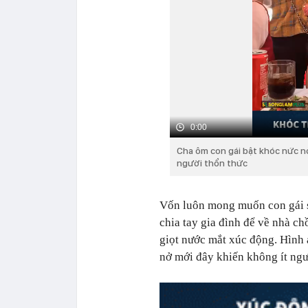
0:00
Cha ôm con gái bật khóc nức nở
người thổn thức
Vốn luôn mong muốn con gái s
chia tay gia đình để về nhà c
giọt nước mắt xúc động. Hình
nở mới đây khiến không ít ng