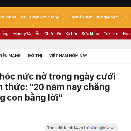
ụ buôn lậu 30.000 viên kim cương
chiến dịch 500 ngày đêm
 sống
Money.14
Ăn - Chơi - Đi
Xã hội
Sức khỏe
Tek-life
Học
RÊN MẠNG
ĐÔ THỊ
VIỆT NAM HÔM NAY
khóc nức nở trong ngày cưới
n thức: "20 năm nay chẳng
g con bằng lời"
Theo dõi Kenh14.vn trên