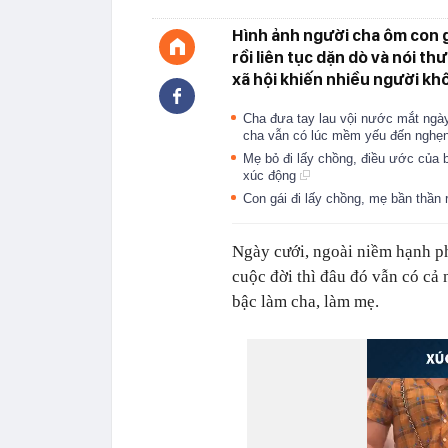
Hình ảnh người cha ôm con g
rồi liên tục dặn dò và nói 
xã hội khiến nhiều người kh
Cha đưa tay lau vội nước mắt ngày
cha vẫn có lúc mềm yếu đến nghẹ
Mẹ bỏ đi lấy chồng, điều ước của b
xúc động
Con gái đi lấy chồng, mẹ bần thần
Ngày cưới, ngoài niềm hạnh ph
cuộc đời thì đâu đó vẫn có cả
bậc làm cha, làm mẹ.