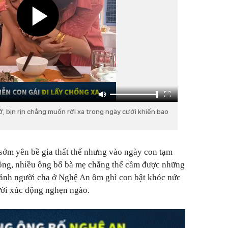
, bịn rịn chẳng muốn rời xa trong ngày cưới khiến bao
ớm yên bề gia thất thế nhưng vào ngày con tạm
hồng, nhiều ông bố bà mẹ chẳng thể cầm được những
 ảnh người cha ở Nghệ An ôm ghì con bật khóc nức
ười xúc động nghẹn ngào.