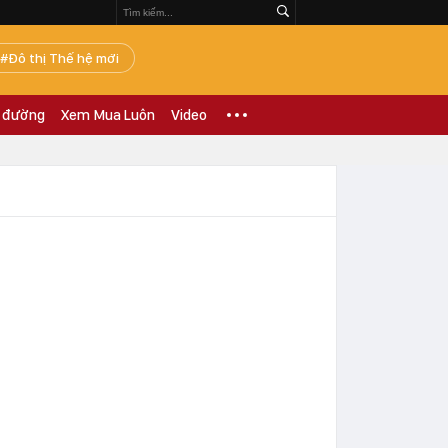
Đô thị Thế hệ mới
 đường
Xem Mua Luôn
Video