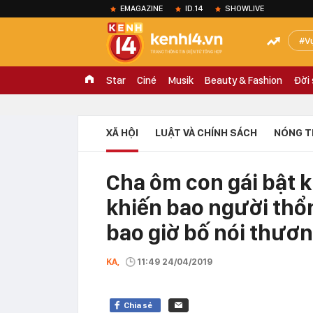
EMAGAZINE
ID.14
SHOWLIVE
V
Star
Ciné
Musik
Beauty & Fashion
Đời
XÃ HỘI
LUẬT VÀ CHÍNH SÁCH
NÓNG T
Cha ôm con gái bật 
khiến bao người thổ
bao giờ bố nói thươn
KA,
11:49 24/04/2019
Chia sẻ