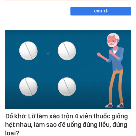
Chia sẻ
Đố khó: Lỡ làm xáo trộn 4 viên thuốc giống
hệt nhau, làm sao để uống đúng liều, đúng
loại?