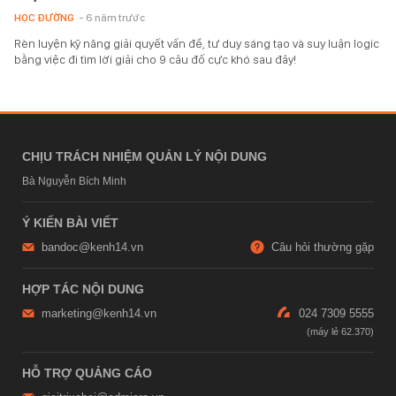
HỌC ĐƯỜNG
- 6 năm trước
Rèn luyện kỹ năng giải quyết vấn đề, tư duy sáng tạo và suy luận logic
bằng việc đi tìm lời giải cho 9 câu đố cực khó sau đây!
CHỊU TRÁCH NHIỆM QUẢN LÝ NỘI DUNG
Bà Nguyễn Bích Minh
Ý KIẾN BÀI VIẾT
bandoc@kenh14.vn
Câu hỏi thường gặp
HỢP TÁC NỘI DUNG
marketing@kenh14.vn
024 7309 5555
HỖ TRỢ QUẢNG CÁO